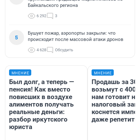
Байкальского региона
6 292
3
Бушует пожар, аэропорты закрыли: что
5
происходит после массовой атаки дронов
4 628
Обсудить
МНЕНИЕ
МНЕНИЕ
Был долг, а теперь —
Продашь за 300
пенсия! Как вместо
возьмут с 4000
повисших в воздухе
нам готовит н
алиментов получать
налоговый зако
реальные деньги:
коснется импор
разбор иркутского
даже репетито
юриста