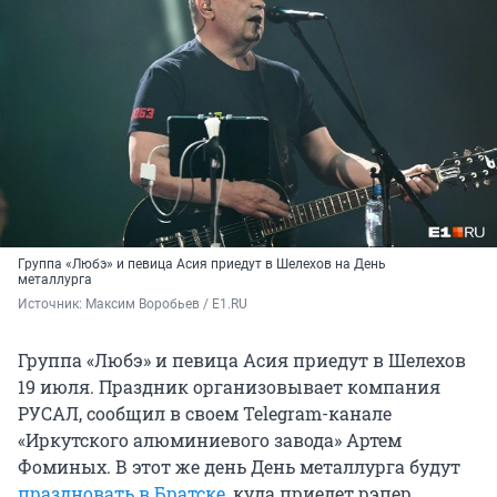
Группа «Любэ» и певица Асия приедут в Шелехов на День
металлурга
Источник: 
Максим Воробьев / E1.RU
Группа «Любэ» и певица Асия приедут в Шелехов
19 июля. Праздник организовывает компания
РУСАЛ, сообщил в своем Telegram-канале
«Иркутского алюминиевого завода» Артем
Фоминых. В этот же день День металлурга будут
праздновать в Братске
, куда приедет рэпер