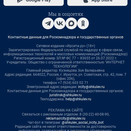
Мы в соцсетях
Контактные данные для Роскомнадзора и государственных органов
Сетевое издание «Ирсити.ру» (18+)
Зарегистрировано Федеральной службой по надзору в сфере связи,
информационных технологий и массовых коммуникаций (Роскомнадзор)
Регистрационный номер ЭЛ № ФС 77 – 83655 от 26.07.2022 г.
Учредитель: Общество с ограниченной ответственностью "ИНТЕРНЕТ
ТЕХНОЛОГИИ"
Главный редактор: Кузнецова Зоя Валерьевна
Адрес редакции: 664022, Россия, г. Иркутск, ул. Советская, стр. 42, пом. 7
(офис 206),
телефон +7 (924) 603 02 71
Электронный адрес редакции:
ircity@shkulev.ru
Контактные данные для Роскомнадзора и государственных органов:
juristnsk@shkulev.ru
Техподдержка:
help@shkulev.ru
РЕКЛАМА НА САЙТЕ
Связаться с рекламным отделом: 8 (30-22) 40-08-90,
reklamaircity@shkulev.ru
Чат-бот в телеграм:
@shkulev_social_ircity_bot
Редакция сайта не несет ответственности за достоверность
информации, содержащейся в рекламных объявлениях.