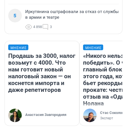
Иркутянина оштрафовали за отказ от службы
5
в армии и театре
4 898
3
МНЕНИЕ
МНЕНИЕ
Продашь за 3000, налог
«Никого нельз
возьмут с 4000. Что
победить». О ч
нам готовит новый
главный блокб
налоговый закон — он
этого года, ко
коснется импорта и
бьет рекорды 
даже репетиторов
прокате: честн
отзыв на «Оди
Нолана
Стас Соколов
Анастасия Завгородняя
Эксперт