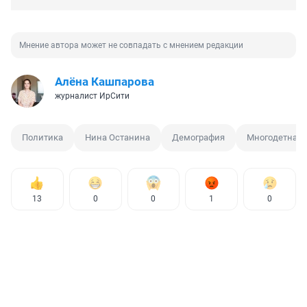
Мнение автора может не совпадать с мнением редакции
Алёна Кашпарова
журналист ИрСити
Политика
Нина Останина
Демография
Многодетная 
13
0
0
1
0