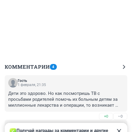
КОММЕНТАРИИ
4
Гость
1 февраля, 21:35
Дети это здорово. Но как посмотришь ТВ с 
просьбами родителей помочь их больным детям за 
миллионные лекарства и операции, то возникает 
вопрос в первую очередь к Т. Голиковой. ( не 
+0
–0
имеющей детей). Мало того, что развалила 
Российскую медицину, будучи министром 
Гость
здравоохранения, не имея медицинского 
5 сентября 2024, 13:51
Получай награды за комментарии и другие 