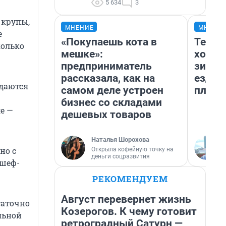
5 634
3
 крупы,
МНЕНИЕ
МНЕНИ
е
«Покупаешь кота в
Тепло
колько
мешке»:
холод
предприниматель
зимой
рассказала, как на
ездит
одаются
самом деле устроен
плюсы
бизнес со складами
е —
дешевых товаров
Наталья Шорохова
но с
Открыла кофейную точку на
деньги соцразвития
 шеф-
РЕКОМЕНДУЕМ
Август перевернет жизнь
таточно
Козерогов. К чему готовит
льной
ретроградный Сатурн —