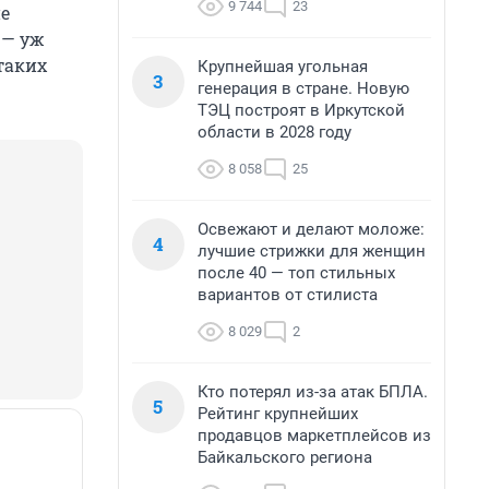
9 744
23
ие
 — уж
таких
Крупнейшая угольная
3
генерация в стране. Новую
ТЭЦ построят в Иркутской
области в 2028 году
8 058
25
Освежают и делают моложе:
4
лучшие стрижки для женщин
после 40 — топ стильных
вариантов от стилиста
8 029
2
Кто потерял из-за атак БПЛА.
5
Рейтинг крупнейших
продавцов маркетплейсов из
Байкальского региона