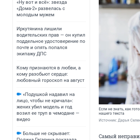
«Ну вот и всё»: звезда
«Дома-2» развелась с
молодым мужем
Иркутянина лишили
водительских прав — он купил
поддельное удостоверение по
почте и опять попался
экипажу ДПС
Кому признаются в любви, а
кому разобьют сердце:
любовный гороскоп на август
«Подушкой надавил на
лицо, чтобы не кричала»:
жених убил модель и год
Если не знать, как гот
возил ее труп в чемодане —
нашего текста
видео
Источник: 
Дарья Селен
Больше не скрывает:
Самый неправил
Полина Гагарина показала