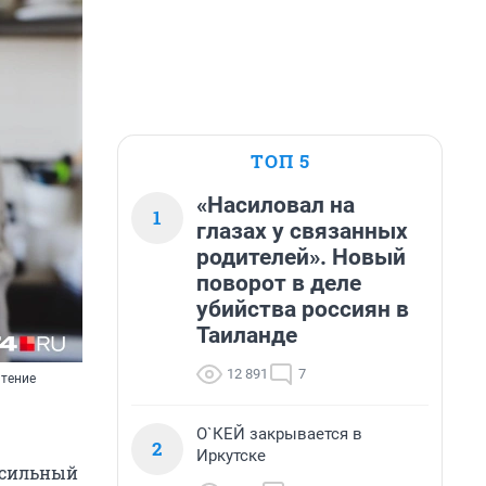
ТОП 5
«Насиловал на
1
глазах у связанных
родителей». Новый
поворот в деле
убийства россиян в
Таиланде
12 891
7
чтение
О`КЕЙ закрывается в
2
Иркутске
 сильный