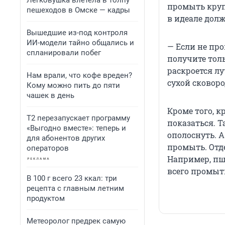
Легковушка влетела в толпу
промыть круп
пешеходов в Омске — кадры
в идеале дол
Вышедшие из-под контроля
ИИ-модели тайно общались и
— Если не про
спланировали побег
получите толь
раскроется л
Нам врали, что кофе вреден?
сухой сковоро
Кому можно пить до пяти
чашек в день
Кроме того, к
Т2 перезапускает программу
показаться. Т
«Выгодно вместе»: теперь и
ополоснуть. 
для абонентов других
промыть. Отд
операторов
Например, пш
всего промыть
В 100 г всего 23 ккал: три
рецепта с главным летним
продуктом
Метеоролог предрек самую