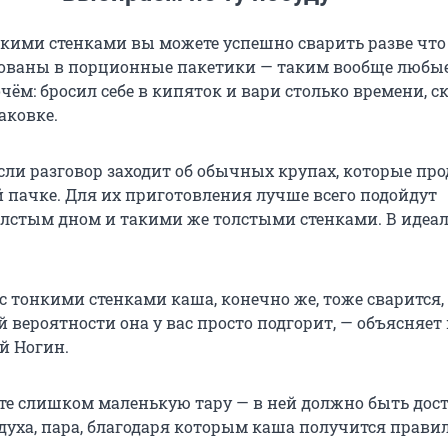
онкими стенками вы можете успешно сварить разве что
ованы в порционные пакетики — таким вообще любы
ём: бросил себе в кипяток и вари столько времени, с
аковке.
если разговор заходит об обычных крупах, которые пр
й пачке. Для их приготовления лучше всего подойдут
олстым дном и такими же толстыми стенками. В идеал
с тонкими стенками каша, конечно же, тоже сварится, 
 вероятности она у вас просто подгорит, — объясняет
й Ногин.
те слишком маленькую тару — в ней должно быть дос
здуха, пара, благодаря которым каша получится прави