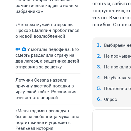
огонь и, забыв 
романтичные кадры с новым
«нарушения», к
избранником
точно. Вместе 
ошибок. Сколько
«Четырех мужей потеряла»:
Прохор Шаляпин проболтался
о новой возлюбленной
Выбираем не
У могилы педофила. Его
смерть разделила страну на
Не промыва
два лагеря, а защитника детей
отправила за решетку
Не прокалив
Не убавляем
Летчики Cessna назвали
причину жесткой посадки в
Постоянно 
иркутской тайге. Росавиация
считает это аварией
Опрос
«Меня годами преследует
бывшая любовница мужа: она
портит жилье и угрожает».
Реальная история