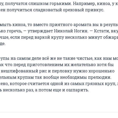
у, получатся слишком горькими. Например, киноа, у 
жен получиться сладковатый ореховый привкус.
мыть киноа, то вместо приятного аромата вы в резуль
ко горечь, — утверждает Николай Ногин. — Кстати, вк
учше, если перед варкой крупу несколько минут обжар
де.
рупы на самом деле всё же не такие чистые, как нам м
ак что перед приготовлением их желательно хотя бы
А нешлифованный рис и перловку нужно хорошенько
ельным крупам так вообще необходимы прелюдии.
ено, которое считается одной из самых грязных круп,
 несколько раз, а потом еще и ошпарить.