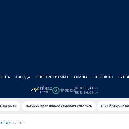
СТВА
ПОГОДА
ТЕЛЕПРОГРАММА
АФИША
ГОРОСКОП
КУРС
USD 81,41
СЕЙЧАС
0
ПРОБКИ
+19°C
EUR 94,06
е закрыли
Летчики пропавшего самолета спаслись
О`КЕЙ закрывает
О ЕДУ
ОБЗОР