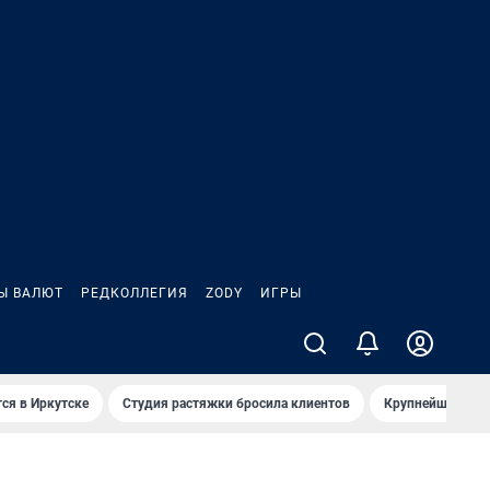
Ы ВАЛЮТ
РЕДКОЛЛЕГИЯ
ZODY
ИГРЫ
ся в Иркутске
Студия растяжки бросила клиентов
Крупнейшие про