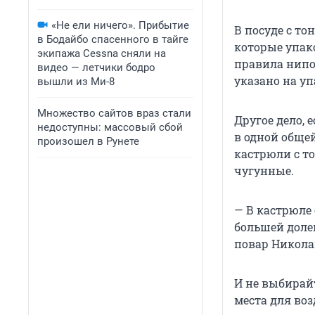
«Не ели ничего». Прибытие
В посуде с т
в Бодайбо спасенного в тайге
которые упак
экипажа Cessna сняли на
правила нипоч
видео — летчики бодро
указано на уп
вышли из Ми-8
Множество сайтов враз стали
Другое дело, 
недоступны: массовый сбой
в одной обще
произошел в Рунете
кастрюли с т
чугунные.
— В кастрюле 
большей долей
повар Никола
И не выбирай
места для во