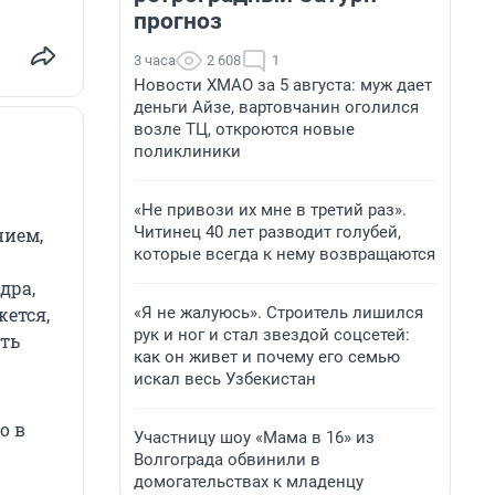
прогноз
3 часа
2 608
1
Новости ХМАО за 5 августа: муж дает
деньги Айзе, вартовчанин оголился
возле ТЦ, откроются новые
поликлиники
«Не привози их мне в третий раз».
Читинец 40 лет разводит голубей,
нием,
которые всегда к нему возвращаются
дра,
«Я не жалуюсь». Строитель лишился
жется,
рук и ног и стал звездой соцсетей:
ыть
как он живет и почему его семью
искал весь Узбекистан
о в
Участницу шоу «Мама в 16» из
Волгограда обвинили в
домогательствах к младенцу