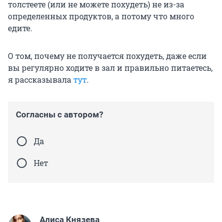
толстеете (или не можете похудеть) не из-за
вино игристое — 88–109 ккал;
определенных продуктов, а потому что много
вермут — 160–200 ккал;
едите.
виски — 220 ккал;
О том, почему не получается похудеть, даже если
водка — 230–280 ккал.
вы регулярно ходите в зал и правильно питаетесь,
я рассказывала
тут
.
Согласны с автором?
Да
Нет
Алиса Князева