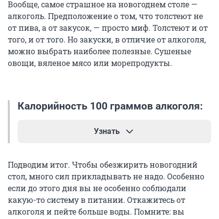
Вообще, самое страшное на новогоднем столе —
алкоголь. Предположение о том, что толстеют не
от пива, а от закусок, — просто миф. Толстеют и от
того, и от того. Но закуски, в отличие от алкоголя,
можно выбрать наиболее полезные. Сушеные
овощи, вяленое мясо или морепродукты.
Калорийность 100 граммов алкоголя:
Узнать
Подводим итог. Чтобы обезжирить новогодний
пиво — 45–105 ккал;
стол, много сил прикладывать не надо. Особенно
если до этого дня вы не особенно соблюдали
вино красное — 75–80 ккал;
какую-то систему в питании. Откажитесь от
вино белое — 65–70 ккал;
алкоголя и пейте больше воды. Помните: вы