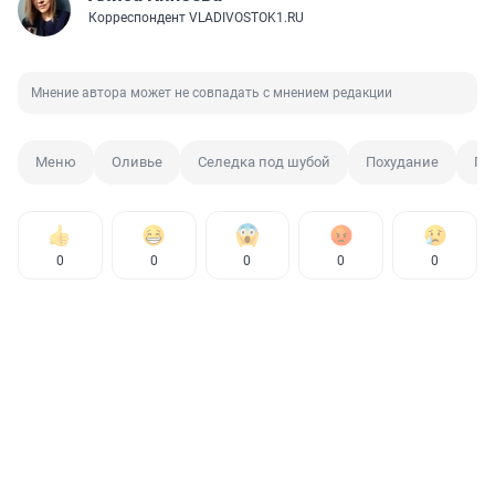
Корреспондент VLADIVOSTOK1.RU
Мнение автора может не совпадать с мнением редакции
Меню
Оливье
Селедка под шубой
Похудание
Пр
0
0
0
0
0