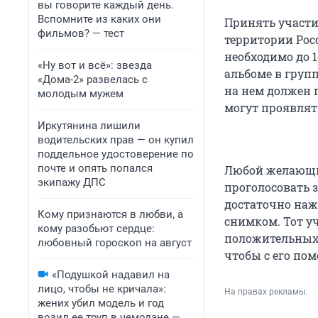
вы говорите каждый день.
Вспомните из каких они
Принять участи
фильмов? — тест
территории Рос
необходимо до 
«Ну вот и всё»: звезда
альбоме в групп
«Дома-2» развелась с
на нем должен 
молодым мужем
могут проявлят
Иркутянина лишили
водительских прав — он купил
поддельное удостоверение по
почте и опять попался
Любой желающи
экипажу ДПС
проголосовать 
достаточно наж
Кому признаются в любви, а
снимком. Тот у
кому разобьют сердце:
положительных 
любовный гороскоп на август
чтобы с его по
«Подушкой надавил на
лицо, чтобы не кричала»:
На правах рекламы.
жених убил модель и год
возил ее труп в чемодане —