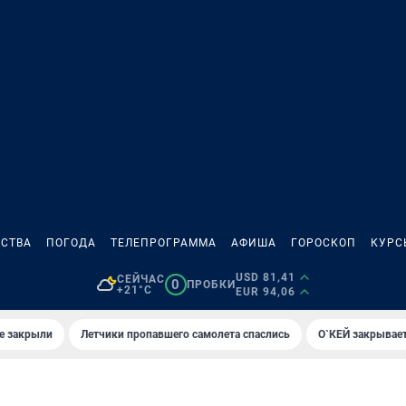
СТВА
ПОГОДА
ТЕЛЕПРОГРАММА
АФИША
ГОРОСКОП
КУРС
USD 81,41
СЕЙЧАС
0
ПРОБКИ
+21°C
EUR 94,06
е закрыли
Летчики пропавшего самолета спаслись
О`КЕЙ закрывает