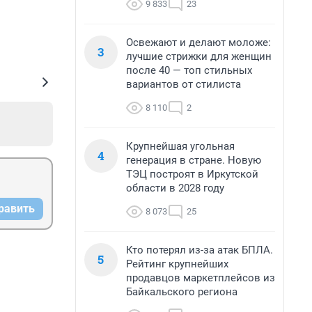
9 833
23
Освежают и делают моложе:
3
лучшие стрижки для женщин
после 40 — топ стильных
вариантов от стилиста
8 110
2
Крупнейшая угольная
4
генерация в стране. Новую
ТЭЦ построят в Иркутской
области в 2028 году
равить
8 073
25
Кто потерял из-за атак БПЛА.
5
Рейтинг крупнейших
продавцов маркетплейсов из
Байкальского региона