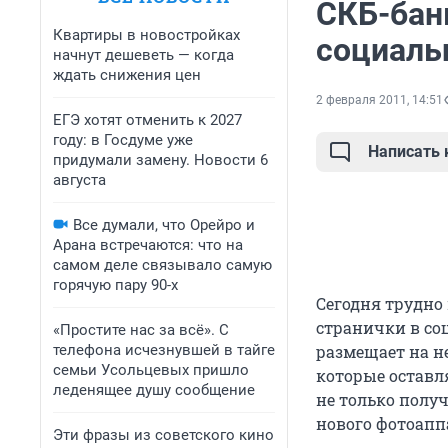
СКБ-бан
Квартиры в новостройках
социаль
начнут дешеветь — когда
ждать снижения цен
2 февраля 2011, 14:51
ЕГЭ хотят отменить к 2027
году: в Госдуме уже
Написать
придумали замену. Новости 6
августа
Все думали, что Орейро и
Арана встречаются: что на
самом деле связывало самую
горячую пару 90-х
Сегодня трудно 
странички в соц
«Простите нас за всё». С
телефона исчезнувшей в тайге
размещает на н
семьи Усольцевых пришло
которые оставля
леденящее душу сообщение
не только получ
нового фотоапп
Эти фразы из советского кино