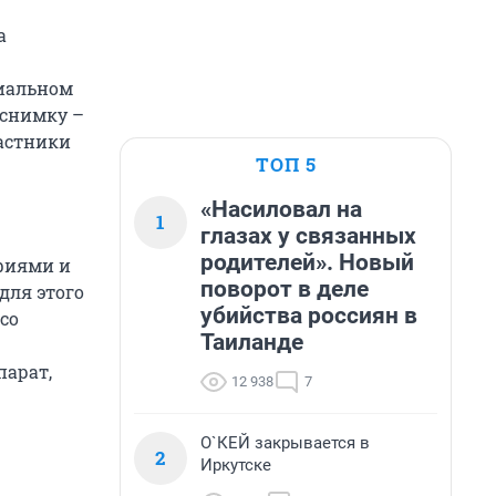
а
циальном
 снимку –
частники
ТОП 5
«Насиловал на
1
глазах у связанных
родителей». Новый
фиями и
поворот в деле
для этого
убийства россиян в
со
Таиланде
парат,
12 938
7
О`КЕЙ закрывается в
2
Иркутске