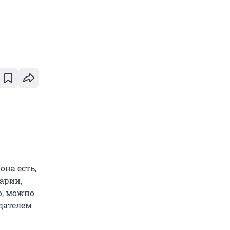
она есть,
арии,
о, можно
адателем