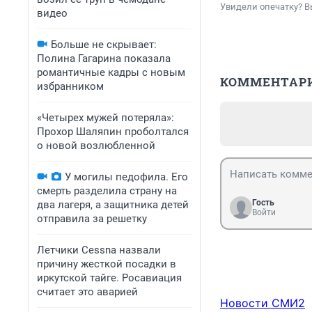
Увидели опечатку? В
видео
Больше не скрывает:
Полина Гагарина показала
романтичные кадры с новым
КОММЕНТАР
избранником
«Четырех мужей потеряла»:
Прохор Шаляпин проболтался
о новой возлюбленной
У могилы педофила. Его
смерть разделила страну на
Гость
два лагеря, а защитника детей
Войти
отправила за решетку
Летчики Cessna назвали
причину жесткой посадки в
иркутской тайге. Росавиация
считает это аварией
Новости СМИ2