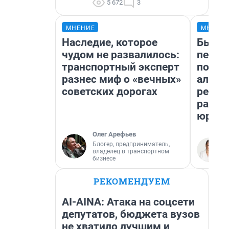
5 672
3
МНЕНИЕ
МНЕНИ
Наследие, которое
Был до
чудом не развалилось:
пенси
транспортный эксперт
повис
разнес миф о «вечных»
алиме
советских дорогах
реаль
разбо
юрист
Олег Арефьев
Блогер, предприниматель,
владелец в транспортном
бизнесе
РЕКОМЕНДУЕМ
AI-AINA: Атака на соцсети
депутатов, бюджета вузов
не хватило лучшим и