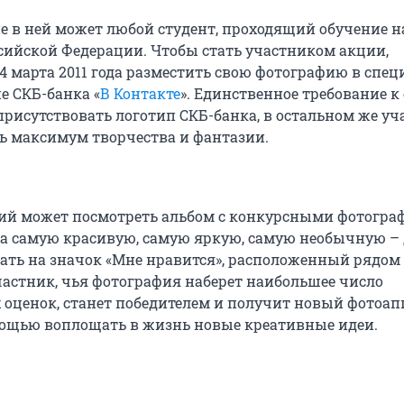
е в ней может любой студент, проходящий обучение н
сийской Федерации. Чтобы стать участником акции,
14 марта 2011 года разместить свою фотографию в спе
е СКБ-банка «
В Контакте
». Единственное требование к
присутствовать логотип СКБ-банка, в остальном же у
ь максимум творчества и фантазии.
й может посмотреть альбом с конкурсными фотогра
за самую красивую, самую яркую, самую необычную – 
ать на значок «Мне нравится», расположенный рядом 
частник, чья фотография наберет наибольшее число
оценок, станет победителем и получит новый фотоап
мощью воплощать в жизнь новые креативные идеи.