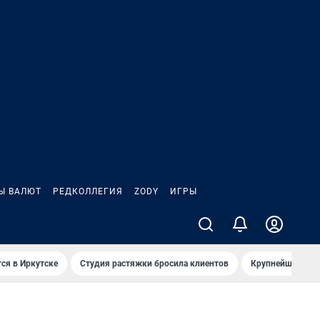
Ы ВАЛЮТ
РЕДКОЛЛЕГИЯ
ZODY
ИГРЫ
ся в Иркутске
Студия растяжки бросила клиентов
Крупнейшие про