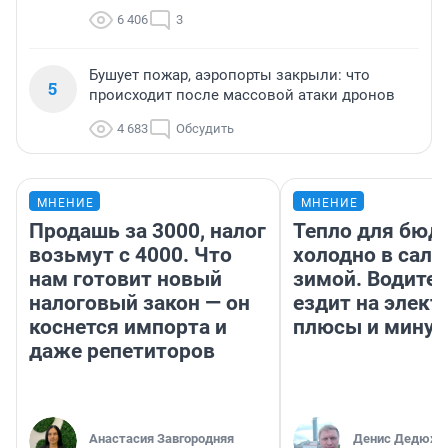
6 406
3
Бушует пожар, аэропорты закрыли: что
5
происходит после массовой атаки дронов
4 683
Обсудить
МНЕНИЕ
МНЕНИЕ
Продашь за 3000, налог
Тепло для бюд
возьмут с 4000. Что
холодно в сало
нам готовит новый
зимой. Водител
налоговый закон — он
ездит на элект
коснется импорта и
плюсы и мину
даже репетиторов
Анастасия Завгородняя
Денис Дедюхи