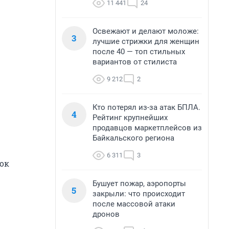
11 441
24
Освежают и делают моложе:
3
лучшие стрижки для женщин
после 40 — топ стильных
вариантов от стилиста
9 212
2
Кто потерял из-за атак БПЛА.
4
Рейтинг крупнейших
продавцов маркетплейсов из
Байкальского региона
6 311
3
рок
Бушует пожар, аэропорты
5
закрыли: что происходит
после массовой атаки
дронов