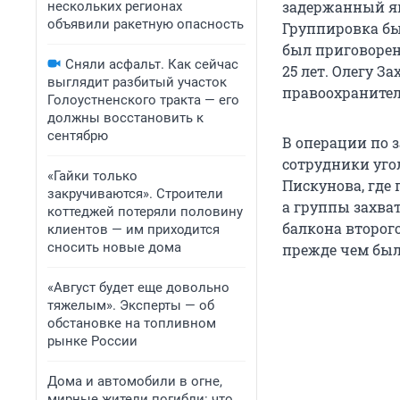
задержанный яв
нескольких регионах
объявили ракетную опасность
Группировка бы
был приговорен
Сняли асфальт. Как сейчас
25 лет. Олегу З
выглядит разбитый участок
правоохранител
Голоустненского тракта — его
должны восстановить к
сентябрю
В операции по 
сотрудники угол
«Гайки только
Пискунова, где
закручиваются». Строители
а группы захва
коттеджей потеряли половину
балкона второго
клиентов — им приходится
сносить новые дома
прежде чем был
«Август будет еще довольно
тяжелым». Эксперты — об
обстановке на топливном
рынке России
Дома и автомобили в огне,
мирные жители погибли: что