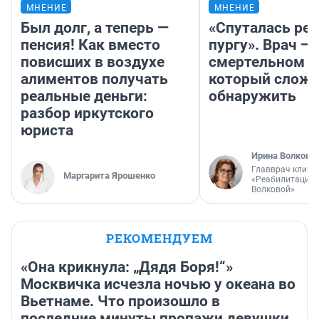
МНЕНИЕ
МНЕНИЕ
Был долг, а теперь —
«Спуталась реч
пенсия! Как вместо
пургу». Врач — 
повисших в воздухе
смертельном д
алиментов получать
который слож
реальные деньги:
обнаружить
разбор иркутского
юриста
Ирина Волкова
Главврач клини
Маргарита Ярошенко
«Реабилитация 
Волковой»
РЕКОМЕНДУЕМ
«Она крикнула: „Дядя Боря!“»
Москвичка исчезла ночью у океана во
Вьетнаме. Что произошло в
последние минуты пропажи девушки