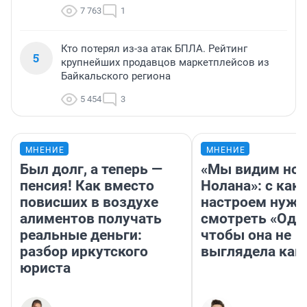
7 763
1
Кто потерял из-за атак БПЛА. Рейтинг
5
крупнейших продавцов маркетплейсов из
Байкальского региона
5 454
3
МНЕНИЕ
МНЕНИЕ
Был долг, а теперь —
«Мы видим нов
пенсия! Как вместо
Нолана»: с как
повисших в воздухе
настроем нужн
алиментов получать
смотреть «Оди
реальные деньги:
чтобы она не
разбор иркутского
выглядела как
юриста