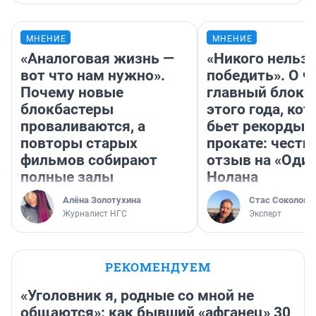
МНЕНИЕ
МНЕНИЕ
«Аналоговая жизнь —
«Никого нельз
вот что нам нужно».
победить». О ч
Почему новые
главный блокб
блокбастеры
этого года, ко
проваливаются, а
бьет рекорды 
повторы старых
прокате: честн
фильмов собирают
отзыв на «Оди
полные залы
Нолана
Алёна Золотухина
Стас Соколов
Журналист НГС
Эксперт
РЕКОМЕНДУЕМ
«Уголовник я, родные со мной не
общаются»: как бывший «афганец» 30