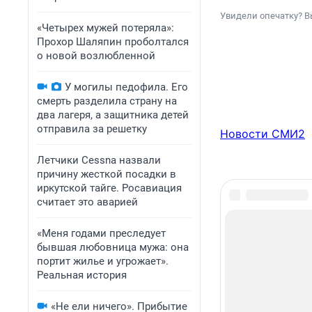
Увидели опечатку? В
«Четырех мужей потеряла»:
Прохор Шаляпин проболтался
о новой возлюбленной
У могилы педофила. Его
смерть разделила страну на
два лагеря, а защитника детей
отправила за решетку
Новости СМИ2
Летчики Cessna назвали
причину жесткой посадки в
иркутской тайге. Росавиация
считает это аварией
«Меня годами преследует
бывшая любовница мужа: она
портит жилье и угрожает».
Реальная история
«Не ели ничего». Прибытие