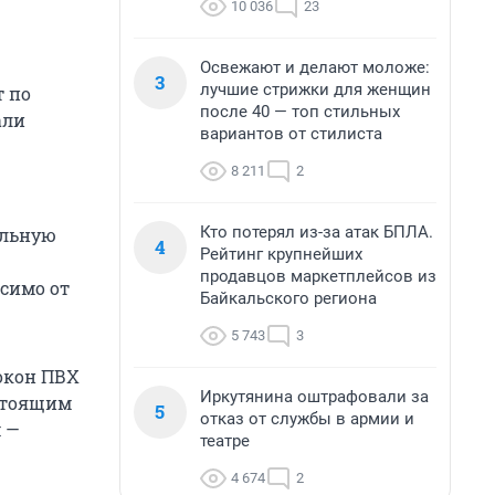
10 036
23
Освежают и делают моложе:
3
лучшие стрижки для женщин
т по
после 40 — топ стильных
али
вариантов от стилиста
8 211
2
Кто потерял из-за атак БПЛА.
ильную
4
Рейтинг крупнейших
продавцов маркетплейсов из
симо от
Байкальского региона
5 743
3
 окон ПВХ
Иркутянина оштрафовали за
остоящим
5
отказ от службы в армии и
 —
театре
4 674
2