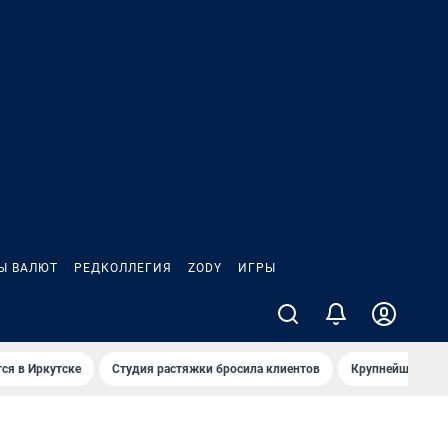
Ы ВАЛЮТ
РЕДКОЛЛЕГИЯ
ZODY
ИГРЫ
ся в Иркутске
Студия растяжки бросила клиентов
Крупнейшие про