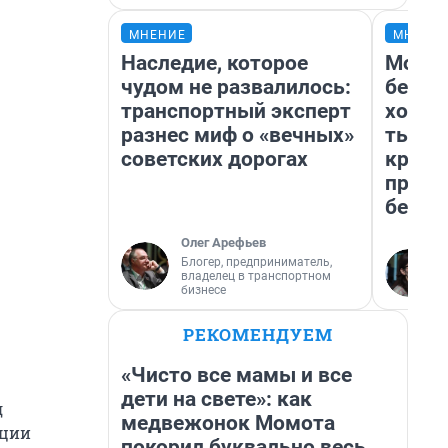
МНЕНИЕ
МНЕНИ
Наследие, которое
Мой б
чудом не развалилось:
береж
транспортный эксперт
хотел
разнес миф о «вечных»
тысяч
советских дорогах
креди
приех
безоп
Олег Арефьев
Блогер, предприниматель,
владелец в транспортном
бизнесе
РЕКОМЕНДУЕМ
«Чисто все мамы и все
дети на свете»: как
д
медвежонок Момота
ации
покорил буквально весь