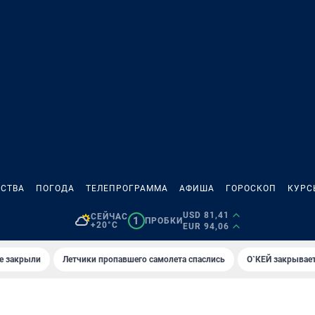
СТВА
ПОГОДА
ТЕЛЕПРОГРАММА
АФИША
ГОРОСКОП
КУРС
USD 81,41
СЕЙЧАС
1
ПРОБКИ
+20°C
EUR 94,06
е закрыли
Летчики пропавшего самолета спаслись
О`КЕЙ закрывает