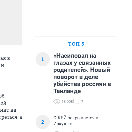
ТОП 5
«Насиловал на
ая в
1
глазах у связанных
 и
родителей». Новый
поворот в деле
убийства россиян в
Таиланде
об
13 008
7
ной
инт на
реться, а
О`КЕЙ закрывается в
2
Иркутске