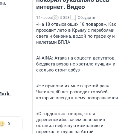
ma,
интернет. Видео
14 часов
5 358
Обсудить
«На 18 отдыхающих 18 поваров». Как
проходит лето в Крыму с перебоями
света и бензина, водой по графику и
налетами БПЛА
AI-AINA: Атака на соцсети депутатов,
бюджета вузов не хватило лучшим и
сколько стоит арбуз
«Не привози их мне в третий раз».
Читинец 40 лет разводит голубей,
ark.
которые всегда к нему возвращаются
«С гордостью говорю, что я
деревенский»: зачем северянин
0
оставил нефтяную компанию и
переехал в глушь на Алтай