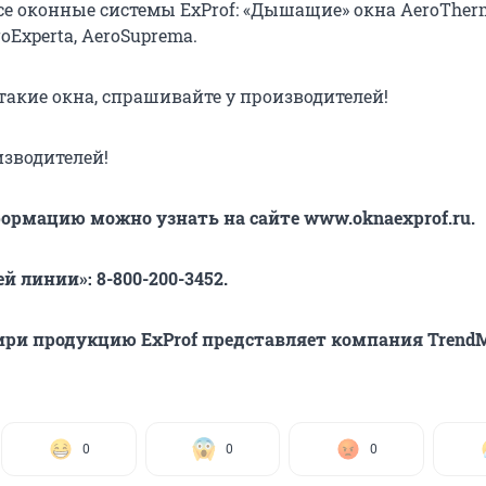
все оконные системы ExProf: «Дышащие» окна AeroTher
roExperta, AeroSuprema.
такие окна, спрашивайте у производителей!
зводителей!
рмацию можно узнать на сайте www.oknaexprof.ru.
й линии»: 8-800-200-3452.
ири продукцию ExProf представляет компания TrendM
0
0
0