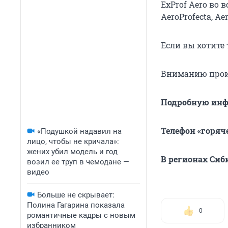
ExProf Aero во 
AeroProfecta, Ae
Если вы хотите 
Вниманию прои
Подробную инфо
Телефон «горяче
«Подушкой надавил на
лицо, чтобы не кричала»:
жених убил модель и год
В регионах Сиб
возил ее труп в чемодане —
видео
Больше не скрывает:
Полина Гагарина показала
0
романтичные кадры с новым
избранником