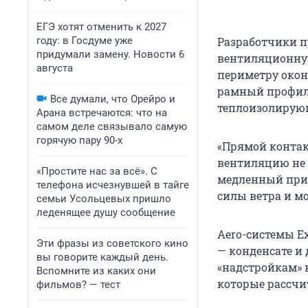
ЕГЭ хотят отменить к 2027
году: в Госдуме уже
Разработчики 
придумали замену. Новости 6
вентиляционную
августа
периметру окон
рамный профиль
Все думали, что Орейро и
теплоизолирую
Арана встречаются: что на
самом деле связывало самую
горячую пару 90-х
«Прямой контак
вентиляцию не 
«Простите нас за всё». С
медленный прит
телефона исчезнувшей в тайге
силы ветра и мо
семьи Усольцевых пришло
леденящее душу сообщение
Аero-системы E
Эти фразы из советского кино
— конденсате и
вы говорите каждый день.
«надстройкам» 
Вспомните из каких они
которые рассчи
фильмов? — тест