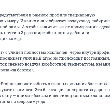
предусмотрели в рамном профиле специальную
 камеру. Именно она и образует воздуховод-лабирин
ной рамы. А чтобы защитить ее от промерзания, сдел
 почти в 2 раза шире обычного и добавили
щих камер.
т» с улицей полностью исключен. Через внутрипроф
проникает уличный шум, но происходит постоянный,
ок свежего воздуха комфортной температуры, незави
роза «за бортом».
xProf позволяют забыть о главных «зимних болезнях»
 духоте в комнате. Это блестящая альтернатива дорог
к окну — климат-боксам и вентиляционным клапанам
таны на «еврозиму» до