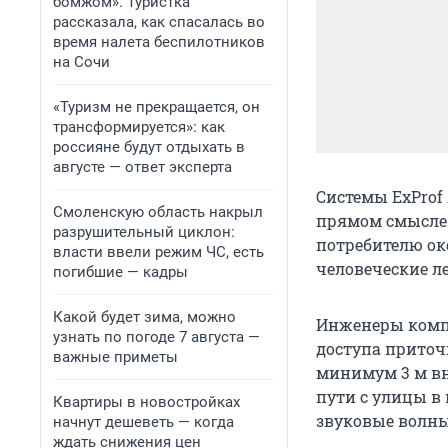
бомжом». Туристка
рассказала, как спасалась во
время налета беспилотников
на Сочи
«Туризм не прекращается, он
трансформируется»: как
россияне будут отдыхать в
августе — ответ эксперта
Системы ExProf 
Смоленскую область накрыл
прямом смысле 
разрушительный циклон:
потребителю ок
власти ввели режим ЧС, есть
человеческие ле
погибшие — кадры
Какой будет зима, можно
Инженеры комп
узнать по погоде 7 августа —
доступа приточ
важные приметы
минимум 3 м вн
пути с улицы в 
Квартиры в новостройках
звуковые волны
начнут дешеветь — когда
ждать снижения цен