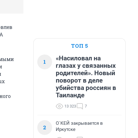
овлев
ИА
ТОП 5
«Насиловал на
комыми
1
глазах у связанных
и
родителей». Новый
н
поворот в деле
ых
убийства россиян в
Таиланде
ного
13 323
7
О`КЕЙ закрывается в
2
Иркутске