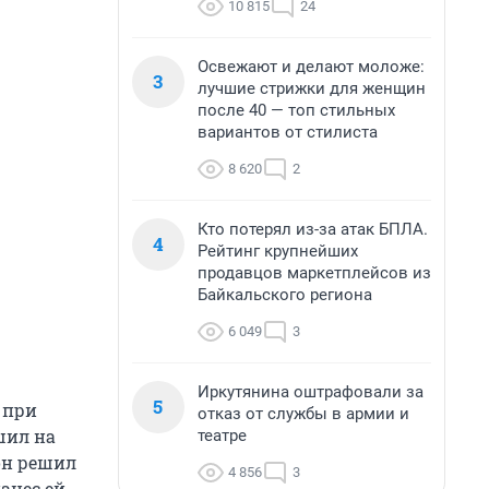
10 815
24
Освежают и делают моложе:
3
лучшие стрижки для женщин
после 40 — топ стильных
вариантов от стилиста
8 620
2
Кто потерял из-за атак БПЛА.
4
Рейтинг крупнейших
продавцов маркетплейсов из
Байкальского региона
6 049
3
Иркутянина оштрафовали за
5
 при
отказ от службы в армии и
шил на
театре
он решил
4 856
3
анес ей