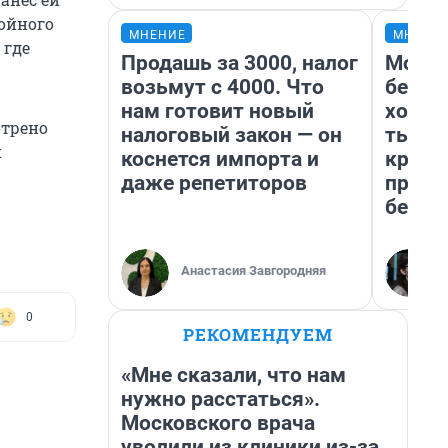
войного
МНЕНИЕ
МНЕНИ
 где
Продашь за 3000, налог
Мой б
возьмут с 4000. Что
береж
нам готовит новый
хотел
отрено
налоговый закон — он
тысяч
к
коснется импорта и
креди
даже репетиторов
приех
безоп
Анастасия Завгородняя
0
РЕКОМЕНДУЕМ
«Мне сказали, что нам
нужно расстаться».
Московского врача
уволили из клиники из-за