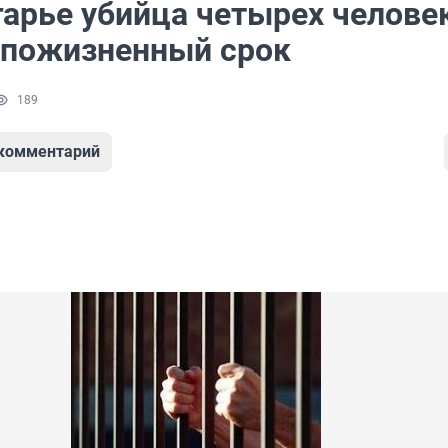
гарье убийца четырех челове
 пожизненный срок
189
 комментарий