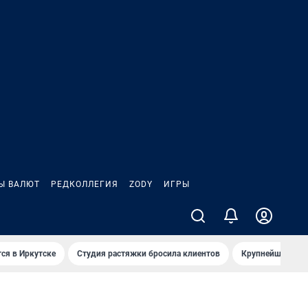
Ы ВАЛЮТ
РЕДКОЛЛЕГИЯ
ZODY
ИГРЫ
ся в Иркутске
Студия растяжки бросила клиентов
Крупнейшие про