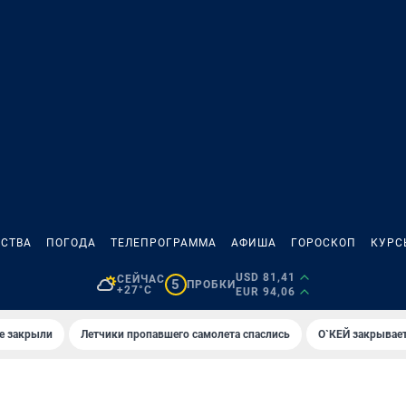
СТВА
ПОГОДА
ТЕЛЕПРОГРАММА
АФИША
ГОРОСКОП
КУРС
USD 81,41
СЕЙЧАС
5
ПРОБКИ
+27°C
EUR 94,06
е закрыли
Летчики пропавшего самолета спаслись
О`КЕЙ закрывает