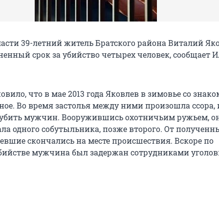
ласти 39-летний житель Братского района Виталий Як
енный срок за убийство четырех человек, сообщает 
овило, что в мае 2013 года Яковлев в зимовье со зна
ное. Во время застолья между ними произошла ссора, 
убить мужчин. Вооружившись охотничьим ружьем, о
ала одного собутыльника, позже второго. От полученн
евшие скончались на месте происшествия. Вскоре по
бийстве мужчина был задержан сотрудниками уголов