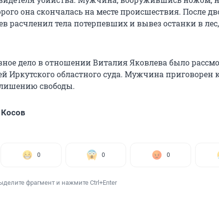
орого она скончалась на месте происшествия. После д
в расчленил тела потерпевших и вывез останки в лес,
овное дело в отношении Виталия Яковлева было рассм
ей Иркутского областного суда. Мужчина приговорен 
лишению свободы.
 Косов
0
0
0
ыделите фрагмент и нажмите Ctrl+Enter