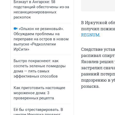
Блэкаут в Ангарске: 58
подстанций обесточены из-за
несанкционированных
раскопок
В Иркутской об
получил пожизн
«Ольхон не резиновый».
Обсуждаем проблемы на
REGNUM
.
переправе на остров в новом
выпуске «Редколлегии
Следствие устан
ИрСити»
распивал спирт
Быстро покраснеют: как
Яковлев решил 
соспеть зеленые помидоры
застрелил снач
дома — пять самых
ранений потерп
эффективных способов
подозрению в у
розыска.
Как приготовить настоящее
мороженое дома: 3
проверенных рецепта
Её бы отреставрировать. В
центре Иркутска продают