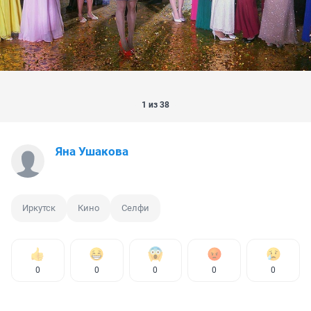
1 из 38
Яна Ушакова
Иркутск
Кино
Селфи
0
0
0
0
0