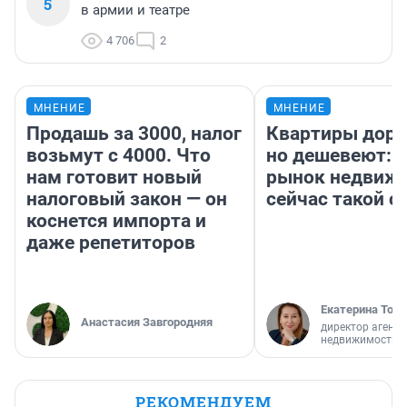
5
в армии и театре
4 706
2
МНЕНИЕ
МНЕНИЕ
Продашь за 3000, налог
Квартиры дор
возьмут с 4000. Что
но дешевеют: 
нам готовит новый
рынок недвиж
налоговый закон — он
сейчас такой 
коснется импорта и
даже репетиторов
Екатерина Торо
Анастасия Завгородняя
директор агентс
недвижимости
РЕКОМЕНДУЕМ