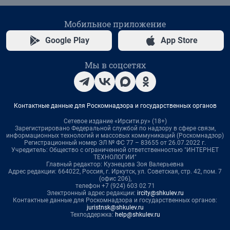
Мобильное приложение
Google Play
App Store
Мы в соцсетях
Контактные данные для Роскомнадзора и государственных органов
Сетевое издание «Ирсити.ру» (18+)
Зарегистрировано Федеральной службой по надзору в сфере связи,
информационных технологий и массовых коммуникаций (Роскомнадзор)
Регистрационный номер ЭЛ № ФС 77 – 83655 от 26.07.2022 г.
Учредитель: Общество с ограниченной ответственностью "ИНТЕРНЕТ
ТЕХНОЛОГИИ"
Главный редактор: Кузнецова Зоя Валерьевна
Адрес редакции: 664022, Россия, г. Иркутск, ул. Советская, стр. 42, пом. 7
(офис 206),
телефон +7 (924) 603 02 71
Электронный адрес редакции:
ircity@shkulev.ru
Контактные данные для Роскомнадзора и государственных органов:
juristnsk@shkulev.ru
Техподдержка:
help@shkulev.ru