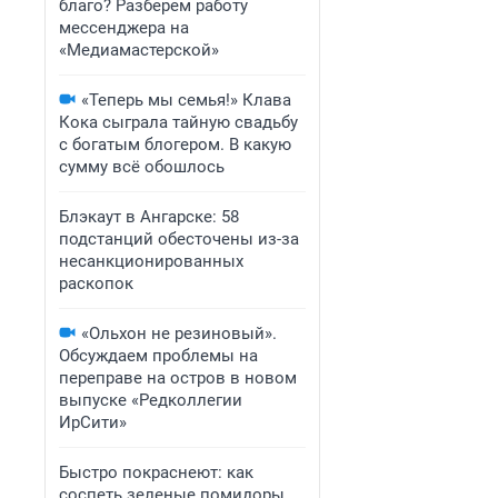
благо? Разберем работу
мессенджера на
«Медиамастерской»
«Теперь мы семья!» Клава
Кока сыграла тайную свадьбу
с богатым блогером. В какую
сумму всё обошлось
Блэкаут в Ангарске: 58
подстанций обесточены из-за
несанкционированных
раскопок
«Ольхон не резиновый».
Обсуждаем проблемы на
переправе на остров в новом
выпуске «Редколлегии
ИрСити»
Быстро покраснеют: как
соспеть зеленые помидоры