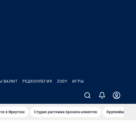
Ы ВАЛЮТ
РЕДКОЛЛЕГИЯ
ZODY
ИГРЫ
ся в Иркутске
Студия растяжки бросила клиентов
Крупнейшие про