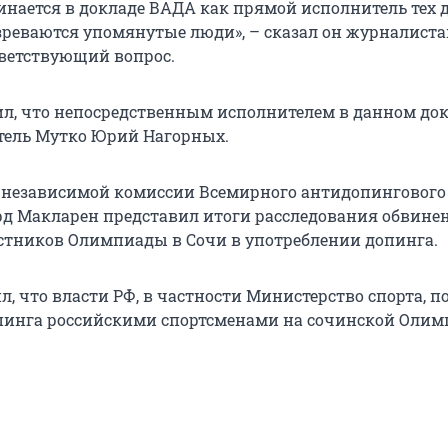
инается в докладе ВАДА как прямой исполнитель тех 
зреваются упомянутые люди», – сказал он журналиста
тветствующий вопрос.
л, что непосредственным исполнителем в данном до
тель Мутко Юрий Нагорных.
 независимой комиссии Всемирного антидопингового
рд Макларен представил итоги расследования обвине
стников Олимпиады в Сочи в употреблении допинга.
л, что власти РФ, в частности Министерство спорта, 
инга российскими спортсменами на сочинской Олим