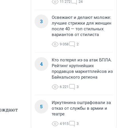
11 272
24
Освежают и делают моложе:
3
лучшие стрижки для женщин
после 40 — топ стильных
вариантов от стилиста
9 058
2
Кто потерял из-за атак БПЛА.
4
Рейтинг крупнейших
продавцов маркетплейсов из
Байкальского региона
6 221
3
Иркутянина оштрафовали за
5
отказ от службы в армии и
ерждают
театре
4 915
3