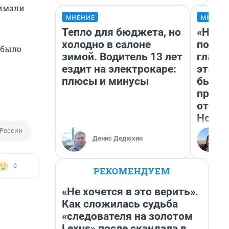
нимали
МНЕНИЕ
МНЕНИ
Тепло для бюджета, но
«Нико
холодно в салоне
побед
 было
зимой. Водитель 13 лет
главн
ездит на электрокаре:
этого
плюсы и минусы
бьет 
прока
отзыв
Нолан
 России
Денис Дедюхин
0
РЕКОМЕНДУЕМ
«Не хочется в это верить».
Как сложилась судьба
«следователя на золотом
Lexus» после скандала в