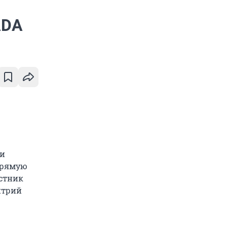
ADA
ти
прямую
стник
итрий