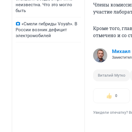
Члены комиссии
неизвестна. Что это могло
быть
участие лабора
«Смели гибриды Voyah». В
Кроме того, гла
России возник дефицит
отмечено и со 
электромобилей
Михаил
Заместител
Виталий Мутко
0
Увидели опечатку? В