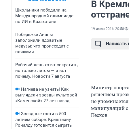
В Кремл
Школьники победили на
отстран
Международной олимпиаде
по ИИ в Казахстане
19 июля 2016, 20:58
Побережье Анапы
заполонили ядовитые
Написать
медузы: что происходит с
пляжами
Рабочий день хотят сократить,
но только летом — и вот
почему. Новости 7 августа
Министр спорта
Нагиева не узнать! Как
решением прези
выглядели звезды культовой
«Каменской» 27 лет назад
не упоминается
манипуляций с 
Звездные гости в 500-
Песков.
летнем соборе: Криштиану
Роналду готовится сыграть