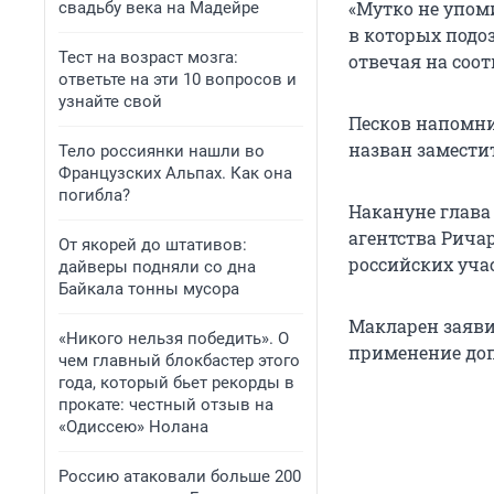
«Мутко не упом
свадьбу века на Мадейре
в которых подо
Тест на возраст мозга:
отвечая на соо
ответьте на эти 10 вопросов и
узнайте свой
Песков напомни
назван замести
Тело россиянки нашли во
Французских Альпах. Как она
погибла?
Накануне глава
агентства Рича
От якорей до штативов:
российских уча
дайверы подняли со дна
Байкала тонны мусора
Макларен заяви
«Никого нельзя победить». О
применение доп
чем главный блокбастер этого
года, который бьет рекорды в
прокате: честный отзыв на
«Одиссею» Нолана
Россию атаковали больше 200