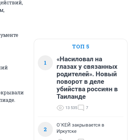
действий,
м,
кументе
ТОП 5
«Насиловал на
1
глазах у связанных
ний
родителей». Новый
поворот в деле
убийства россиян в
покрывали
Таиланде
пиаде.
13 535
7
О`КЕЙ закрывается в
2
Иркутске