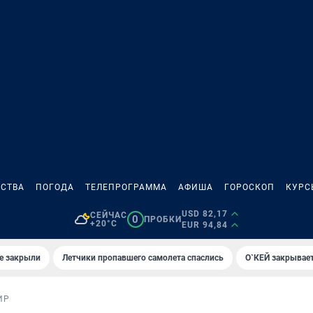
СТВА
ПОГОДА
ТЕЛЕПРОГРАММА
АФИША
ГОРОСКОП
КУРС
USD 82,17
СЕЙЧАС
0
ПРОБКИ
+20°C
EUR 94,84
е закрыли
Летчики пропавшего самолета спаслись
О`КЕЙ закрывает
ИР