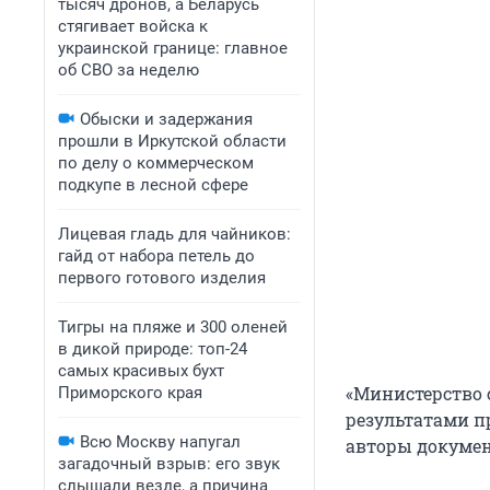
тысяч дронов, а Беларусь
стягивает войска к
украинской границе: главное
об СВО за неделю
Обыски и задержания
прошли в Иркутской области
по делу о коммерческом
подкупе в лесной сфере
Лицевая гладь для чайников:
гайд от набора петель до
первого готового изделия
Тигры на пляже и 300 оленей
в дикой природе: топ-24
самых красивых бухт
«Министерство 
Приморского края
результатами п
Всю Москву напугал
авторы докумен
загадочный взрыв: его звук
слышали везде, а причина