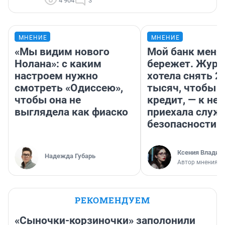
4 904
3
МНЕНИЕ
МНЕНИЕ
«Мы видим нового
Мой банк меня
Нолана»: с каким
бережет. Журн
настроем нужно
хотела снять 2
смотреть «Одиссею»,
тысяч, чтобы п
чтобы она не
кредит, — к не
выглядела как фиаско
приехала служ
безопасности
Ксения Владим
Надежда Губарь
Автор мнения
РЕКОМЕНДУЕМ
«Сыночки-корзиночки» заполонили