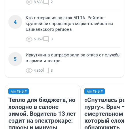
8 633
2
Кто потерял из-за атак БПЛА. Рейтинг
4
крупнейших продавцов маркетплейсов из
Байкальского региона
6 059
3
Иркутянина оштрафовали за отказ от службы
5
в армии и театре
4 860
3
МНЕНИЕ
МНЕНИЕ
Тепло для бюджета, но
«Спуталась реч
холодно в салоне
пургу». Врач — 
зимой. Водитель 13 лет
смертельном д
ездит на электрокаре:
который слож
плюсы и минусы
обнаружить