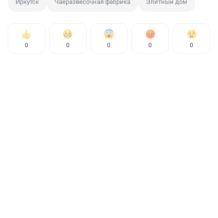
Иркутск
Чаеразвесочная фабрика
Элитный дом
0
0
0
0
0