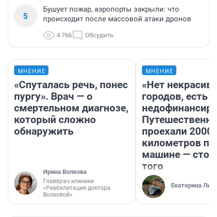
Бушует пожар, аэропорты закрыли: что
5
происходит после массовой атаки дронов
4 766
Обсудить
МНЕНИЕ
МНЕНИЕ
«Спуталась речь, понес
«Нет некрасив
пургу». Врач — о
городов, есть
смертельном диагнозе,
недофинансиро
который сложно
Путешественн
обнаружить
проехали 2000
километров по 
машине — стои
того
Ирина Волкова
Главврач клиники
Екатерина Лит
«Реабилитация доктора
Волковой»