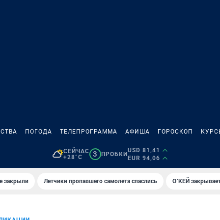
СТВА
ПОГОДА
ТЕЛЕПРОГРАММА
АФИША
ГОРОСКОП
КУРС
USD 81,41
СЕЙЧАС
3
ПРОБКИ
+28°C
EUR 94,06
е закрыли
Летчики пропавшего самолета спаслись
О`КЕЙ закрывает