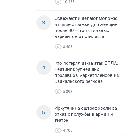
10 465
Освежают и делают моложе:
3
лучшие стрижки для женщин
после 40 — топ стильных
вариантов от стилиста
8 408
Кто потерял из-за атак БПЛА.
4
Рейтинг крупнейших
продавцов маркетплейсов из
Байкальского региона
5 893
Иркутянина оштрафовали за
5
отказ от службы в армии и
театре
4 785