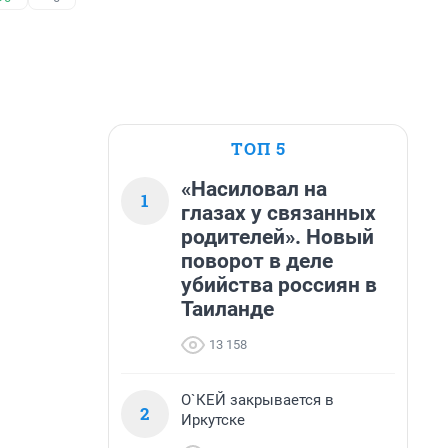
ТОП 5
«Насиловал на
1
глазах у связанных
родителей». Новый
поворот в деле
убийства россиян в
Таиланде
13 158
О`КЕЙ закрывается в
2
Иркутске