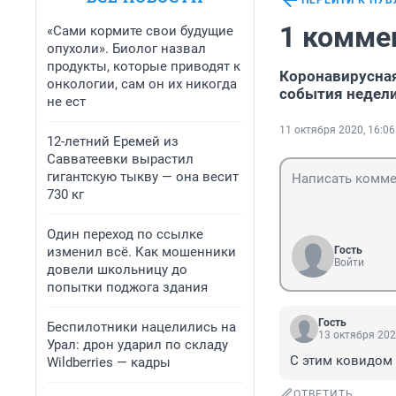
ПЕРЕЙТИ К ПУ
1 комме
«Сами кормите свои будущие
опухоли». Биолог назвал
продукты, которые приводят к
Коронавирусная
онкологии, сам он их никогда
события недел
не ест
11 октября 2020, 16:06
12-летний Еремей из
Савватеевки вырастил
гигантскую тыкву — она весит
730 кг
Один переход по ссылке
изменил всё. Как мошенники
Гость
Войти
довели школьницу до
попытки поджога здания
Гость
Беспилотники нацелились на
13 октября 202
Урал: дрон ударил по складу
С этим ковидом 
Wildberries — кадры
ОТВЕТИТЬ