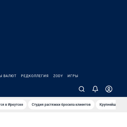
Ы ВАЛЮТ
РЕДКОЛЛЕГИЯ
ZODY
ИГРЫ
ся в Иркутске
Студия растяжки бросила клиентов
Крупнейшие про