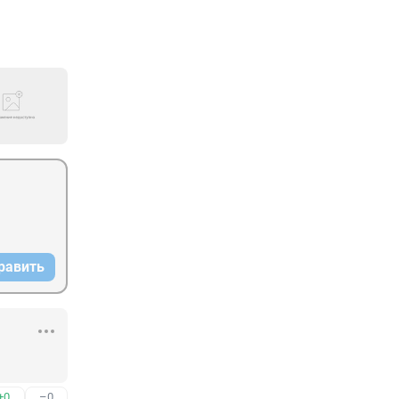
равить
+0
–0