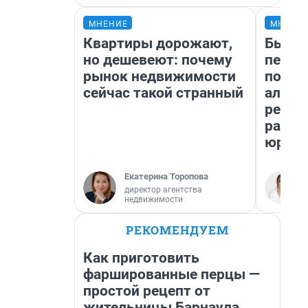
МНЕНИЕ
МНЕНИ
Квартиры дорожают,
Был до
но дешевеют: почему
пенси
рынок недвижимости
повис
сейчас такой странный
алиме
реаль
разбо
юрист
Екатерина Торопова
директор агентства
недвижимости
РЕКОМЕНДУЕМ
Как приготовить
фаршированные перцы —
простой рецепт от
жительницы Барнаула