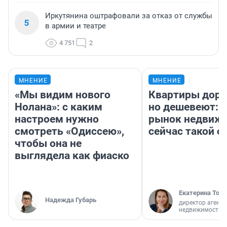
Иркутянина оштрафовали за отказ от службы
5
в армии и театре
4 751
2
МНЕНИЕ
МНЕНИЕ
«Мы видим нового
Квартиры дор
Нолана»: с каким
но дешевеют: 
настроем нужно
рынок недвиж
смотреть «Одиссею»,
сейчас такой 
чтобы она не
выглядела как фиаско
Екатерина Торо
Надежда Губарь
директор агентс
недвижимости