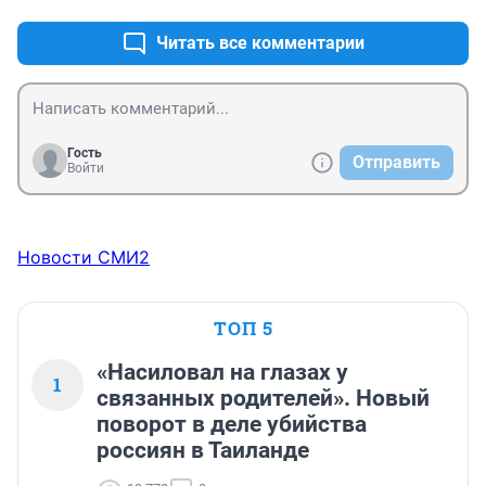
хозяина не пропало бы, жаль, что такого у здания 
сейчас нет( Муниципальное управление - наименее 
Читать все комментарии
эффективное из возможных((( Хоть бы в концессию 
передали или "дом за рубль"
Гость
Отправить
Войти
Новости СМИ2
ТОП 5
«Насиловал на глазах у
1
связанных родителей». Новый
поворот в деле убийства
россиян в Таиланде