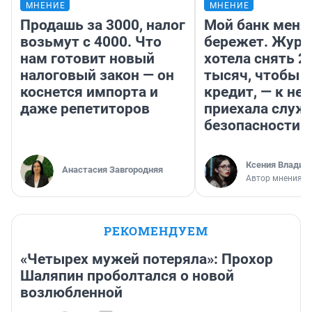
МНЕНИЕ
МНЕНИЕ
Продашь за 3000, налог
Мой банк меня
возьмут с 4000. Что
бережет. Журн
нам готовит новый
хотела снять 2
налоговый закон — он
тысяч, чтобы п
коснется импорта и
кредит, — к не
даже репетиторов
приехала служ
безопасности
Ксения Владим
Анастасия Завгородняя
Автор мнения
РЕКОМЕНДУЕМ
«Четырех мужей потеряла»: Прохор
Шаляпин проболтался о новой
возлюбленной