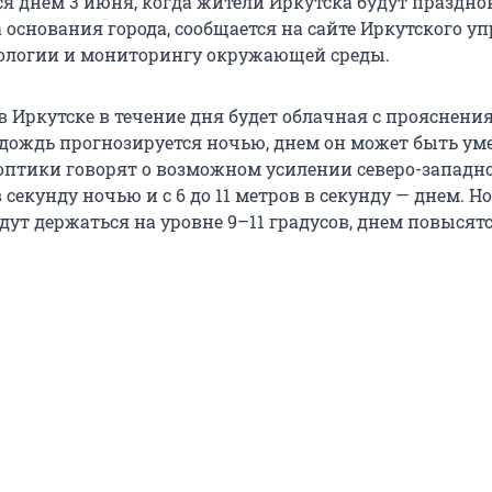
я днем 3 июня, когда жители Иркутска будут празднов
 основания города, сообщается на сайте Иркутского у
ологии и мониторингу окружающей среды.
в Иркутске в течение дня будет облачная с прояснени
 дождь прогнозируется ночью, днем он может быть у
ноптики говорят о возможном усилении северо-западно
 в секунду ночью и с 6 до 11 метров в секунду — днем. 
ут держаться на уровне 9–11 градусов, днем повысятс