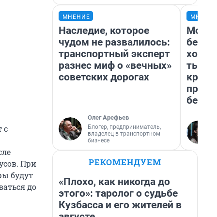
МНЕНИЕ
МНЕНИ
Наследие, которое
Мой б
чудом не развалилось:
береж
транспортный эксперт
хотел
разнес миф о «вечных»
тысяч
советских дорогах
креди
приех
безоп
Олег Арефьев
Блогер, предприниматель,
 с
владелец в транспортном
бизнесе
сле
РЕКОМЕНДУЕМ
усов. При
ры будут
«Плохо, как никогда до
ваться до
этого»: таролог о судьбе
Кузбасса и его жителей в
августе