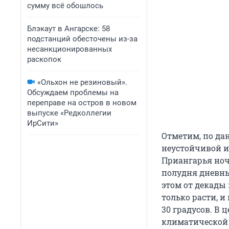
сумму всё обошлось
Блэкаут в Ангарске: 58
подстанций обесточены из-за
несанкционированных
раскопок
«Ольхон не резиновый».
Обсуждаем проблемы на
переправе на остров в новом
выпуске «Редколлегии
ИрСити»
Отметим, по дан
неустойчивой и
Приангарья ноч
полудня дневны
этом от декады
только расти, и
30 градусов. В 
климатической 