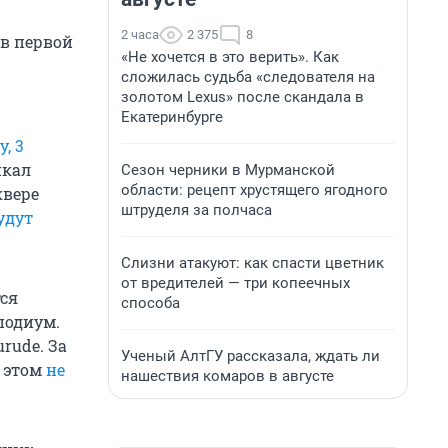
2 часа
2 375
8
 в первой
«Не хочется в это верить». Как
сложилась судьба «следователя на
золотом Lexus» после скандала в
Екатеринбурге
у, 3
йкал
Сезон черники в Мурманской
области: рецепт хрустящего ягодного
квере
штруделя за полчаса
удут
Слизни атакуют: как спасти цветник
от вредителей — три копеечных
тся
способа
подиум.
rude. За
Ученый АлтГУ рассказала, ждать ли
и этом
не
нашествия комаров в августе