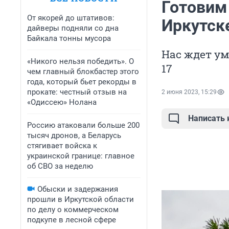
Готовим 
От якорей до штативов:
Иркутске
дайверы подняли со дна
Байкала тонны мусора
Нас ждет ум
«Никого нельзя победить». О
17
чем главный блокбастер этого
года, который бьет рекорды в
прокате: честный отзыв на
2 июня 2023, 15:29
«Одиссею» Нолана
Написать
Россию атаковали больше 200
тысяч дронов, а Беларусь
стягивает войска к
украинской границе: главное
об СВО за неделю
Обыски и задержания
прошли в Иркутской области
по делу о коммерческом
подкупе в лесной сфере