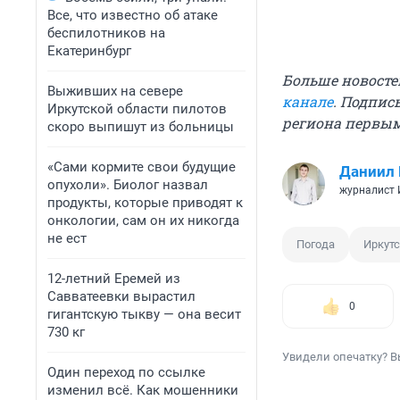
Все, что известно об атаке
беспилотников на
Екатеринбург
Больше новосте
Выживших на севере
канале
. Подпис
Иркутской области пилотов
региона первы
скоро выпишут из больницы
«Сами кормите свои будущие
Даниил
опухоли». Биолог назвал
журналист
продукты, которые приводят к
онкологии, сам он их никогда
не ест
Погода
Иркут
12-летний Еремей из
Савватеевки вырастил
0
гигантскую тыкву — она весит
730 кг
Увидели опечатку? В
Один переход по ссылке
изменил всё. Как мошенники