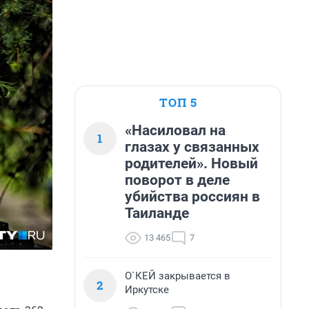
ТОП 5
«Насиловал на
1
глазах у связанных
родителей». Новый
поворот в деле
убийства россиян в
Таиланде
13 465
7
О`КЕЙ закрывается в
2
Иркутске