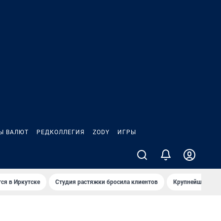
Ы ВАЛЮТ
РЕДКОЛЛЕГИЯ
ZODY
ИГРЫ
ся в Иркутске
Студия растяжки бросила клиентов
Крупнейшие про