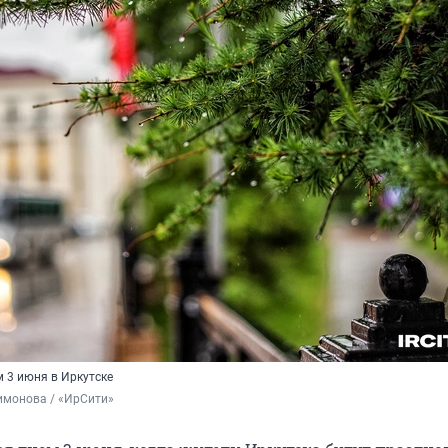
 3 июня в Иркутске
имонова / «ИрСити»