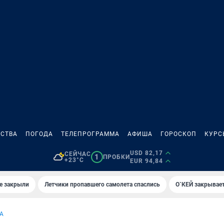
СТВА
ПОГОДА
ТЕЛЕПРОГРАММА
АФИША
ГОРОСКОП
КУРС
USD 82,17
СЕЙЧАС
1
ПРОБКИ
+23°C
EUR 94,84
е закрыли
Летчики пропавшего самолета спаслись
О`КЕЙ закрывает
А