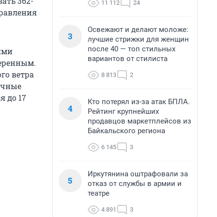
ать 362-
11 112
24
правления
Освежают и делают моложе:
3
лучшие стрижки для женщин
после 40 — топ стильных
ями
вариантов от стилиста
меренным.
го ветра
8 813
2
Ночные
я до 17
Кто потерял из-за атак БПЛА.
4
Рейтинг крупнейших
продавцов маркетплейсов из
Байкальского региона
6 145
3
Иркутянина оштрафовали за
5
отказ от службы в армии и
театре
4 891
3