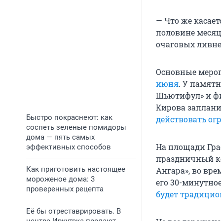
— Что же касает
половине месяц
очаговых ливней
Основные мероп
июня
. У памят
Шьютифул» и фи
Кирова заплани
Быстро покраснеют: как
действовать ог
соспеть зеленые помидоры
дома — пять самых
На площади Граф
эффективных способов
праздничный ко
Как приготовить настоящее
Ангара», во вре
мороженое дома: 3
его 30-минутно
проверенных рецепта
будет традицио
Её бы отреставрировать. В