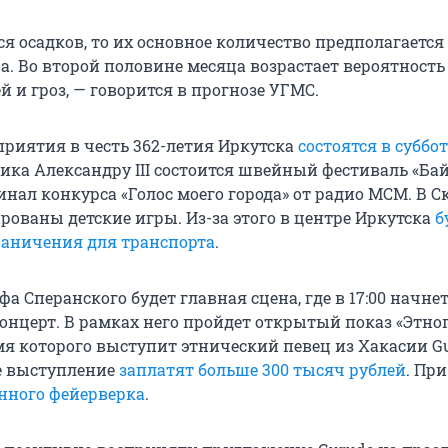
ся осадков, то их основное количество предполагается
а. Во второй половине месяца возрастает вероятность
 и гроз, — говорится в прогнозе УГМС.
риятия в честь 362-летия Иркутска
состоятся в суббот
ника Александру III состоится швейный фестиваль «Ба
нал конкурса «Голос моего города» от радио МСМ. В С
рованы детские игры. Из-за этого в центре Иркутска
б
раничения для транспорта
.
а Сперанского будет главная сцена, где в 17:00 начне
нцерт. В рамках него пройдет открытый показ «Этно
мя которого выступит этнический певец из Хакасии Gu
е выступление
заплатят больше 300 тысяч рублей
. Пр
нного фейерверка
.