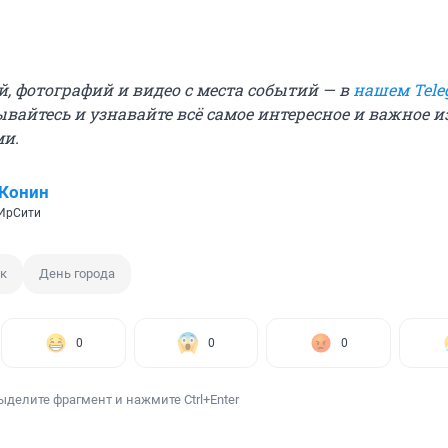
й, фотографий и видео с места событий — в
нашем Tele
ывайтесь и узнавайте всё самое интересное и важное 
ми.
 Конин
 ИрСити
ск
День города
0
0
0
ыделите фрагмент и нажмите Ctrl+Enter