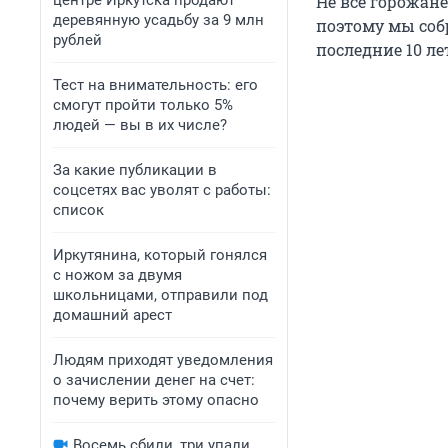
центре Иркутска продают
Не все горожан
деревянную усадьбу за 9 млн
поэтому мы соб
рублей
последние 10 ле
Тест на внимательность: его
смогут пройти только 5%
людей — вы в их числе?
За какие публикации в
соцсетях вас уволят с работы:
список
Иркутянина, который гонялся
с ножом за двумя
школьницами, отправили под
домашний арест
Людям приходят уведомления
о зачислении денег на счет:
почему верить этому опасно
Восемь сбили, три упали.