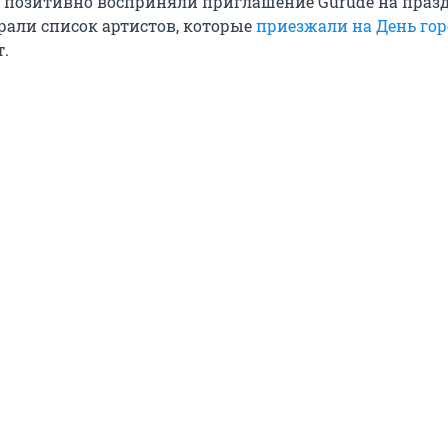
е позитивно восприняли приглашение Gurude на праз
рали список артистов, которые
приезжали на День гор
т.