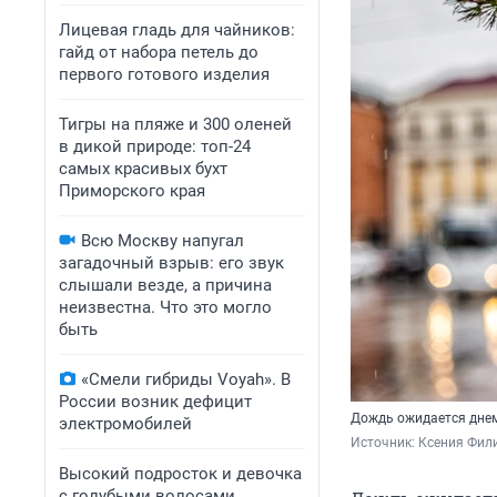
Лицевая гладь для чайников:
гайд от набора петель до
первого готового изделия
Тигры на пляже и 300 оленей
в дикой природе: топ-24
самых красивых бухт
Приморского края
Всю Москву напугал
загадочный взрыв: его звук
слышали везде, а причина
неизвестна. Что это могло
быть
«Смели гибриды Voyah». В
России возник дефицит
Дождь ожидается днем
электромобилей
Источник: 
Ксения Фил
Высокий подросток и девочка
с голубыми волосами