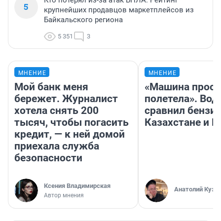
Кто потерял из-за атак БПЛА. Рейтинг
5
крупнейших продавцов маркетплейсов из
Байкальского региона
5 351
3
МНЕНИЕ
МНЕНИЕ
Мой банк меня
«Машина прост
бережет. Журналист
полетела». Вод
хотела снять 200
сравнил бензин
тысяч, чтобы погасить
Казахстане и Р
кредит, — к ней домой
приехала служба
безопасности
Ксения Владимирская
Анатолий Кузн
Автор мнения