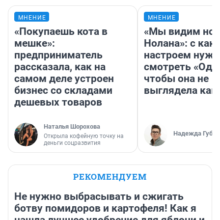
МНЕНИЕ
МНЕНИЕ
«Покупаешь кота в
«Мы видим нов
мешке»:
Нолана»: с как
предприниматель
настроем нужн
рассказала, как на
смотреть «Оди
самом деле устроен
чтобы она не
бизнес со складами
выглядела как
дешевых товаров
Наталья Шорохова
Надежда Губар
Открыла кофейную точку на
деньги соцразвития
РЕКОМЕНДУЕМ
Не нужно выбрасывать и сжигать
ботву помидоров и картофеля! Как я