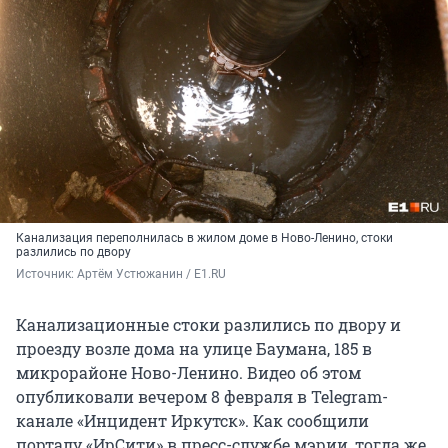
Канализация переполнилась в жилом доме в Ново-Ленино, стоки
разлились по двору
Источник: 
Артём Устюжанин / E1.RU
Канализационные стоки разлились по двору и
проезду возле дома на улице Баумана, 185 в
микрорайоне Ново-Ленино. Видео об этом
опубликовали вечером 8 февраля в Telegram-
канале «Инцидент Иркутск». Как сообщили
порталу «ИрСити» в пресс-службе мэрии, тогда же