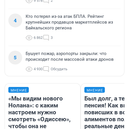
9 578
2
Кто потерял из-за атак БПЛА. Рейтинг
4
крупнейших продавцов маркетплейсов из
Байкальского региона
6 862
3
Бушует пожар, аэропорты закрыли: что
5
происходит после массовой атаки дронов
4 930
Обсудить
МНЕНИЕ
МНЕНИЕ
«Мы видим нового
Был долг, а те
Нолана»: с каким
пенсия! Как вм
настроем нужно
повисших в во
смотреть «Одиссею»,
алиментов пол
чтобы она не
реальные день