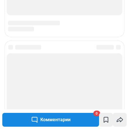
juristnsk@shkulev.ru
Техподдержка:
help@shkulev.ru
РЕКЛАМА НА САЙТЕ
Связаться с рекламным отделом: 8 (30-22) 40-08-90,
reklamaircity@shkulev.ru
Чат-бот в телеграм:
@shkulev_social_ircity_bot
Редакция сайта не несет ответственности за достоверность
информации, содержащейся в рекламных объявлениях.
Информация об ограничениях
Политика использования cookies
Рекомендательные системы
Пользовательское соглашение сервиса «Подписка без баннерной
рекламы»
Политика конфиденциальности и обработки персональных данных и
правила использования сайта
0
Комментарии