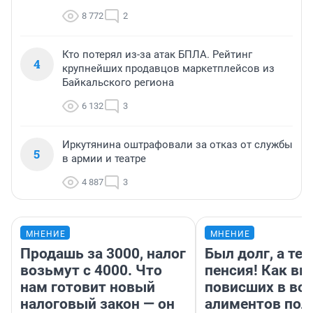
8 772
2
Кто потерял из-за атак БПЛА. Рейтинг
4
крупнейших продавцов маркетплейсов из
Байкальского региона
6 132
3
Иркутянина оштрафовали за отказ от службы
5
в армии и театре
4 887
3
МНЕНИЕ
МНЕНИЕ
Продашь за 3000, налог
Был долг, а те
возьмут с 4000. Что
пенсия! Как вм
нам готовит новый
повисших в во
налоговый закон — он
алиментов пол