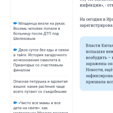
инфекции», - о
На сегодня в И
Младенца везли на руках.
зарегистрирова
Восемь человек попали в
больницу после ДТП под
Шелеховым
Власти Кита
Двое суток без еды и связи
вспышке неиз
в тайге. История загадочного
возбудить – 
исчезновения самолета в
заражены око
Приангарье со счастливым
Новости, ещё
финалом
зафиксирован
признала вс
Опасная петрушка и ядовитая
вишня: какие растения чаще
всего путают со съедобными
«Чисто все мамы и все
дети на свете»: как