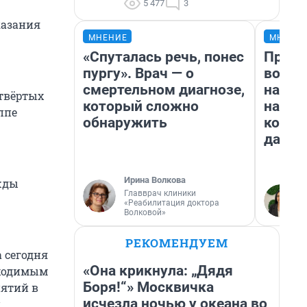
5 477
3
казания
МНЕНИЕ
МНЕНИ
«Спуталась речь, понес
Прода
пургу». Врач — о
возьм
смертельном диагнозе,
нам г
твёртых
который сложно
налог
ппе
обнаружить
косне
даже 
Ирина Волкова
жды
Главврач клиники
«Реабилитация доктора
Волковой»
РЕКОМЕНДУЕМ
 сегодня
«Она крикнула: „Дядя
бходимым
Боря!“» Москвичка
ятий в
исчезла ночью у океана во
й