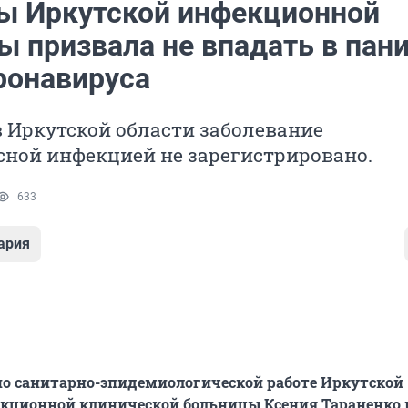
ы Иркутской инфекционной
ы призвала не впадать в пан
ронавируса
в Иркутской области заболевание
сной инфекцией не зарегистрировано.
633
ария
о санитарно-эпидемиологической работе Иркутской
кционной клинической больницы Ксения Тараненко н