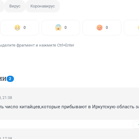
Вирус
Коронавирус
0
0
0
ыделите фрагмент и нажмите Ctrl+Enter
ИИ
2
, 21:38
ь число китайцев,которые прибывают в Иркутскую область за
, 17:38