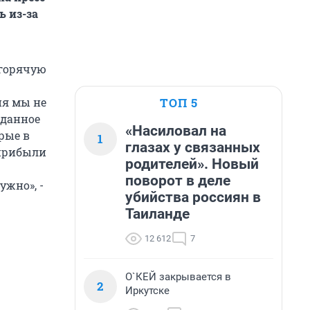
 из-за
 горячую
ТОП 5
ия мы не
 данное
«Насиловал на
рые в
1
глазах у связанных
 прибыли
родителей». Новый
поворот в деле
ужно», -
убийства россиян в
Таиланде
12 612
7
О`КЕЙ закрывается в
2
Иркутске