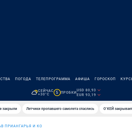
СТВА
ПОГОДА
ТЕЛЕПРОГРАММА
АФИША
ГОРОСКОП
КУРС
USD 80,93
СЕЙЧАС
5
ПРОБКИ
+30°C
EUR 93,19
е закрыли
Летчики пропавшего самолета спаслись
О`КЕЙ закрывает
В ПРИАНГАРЬЯ И КО