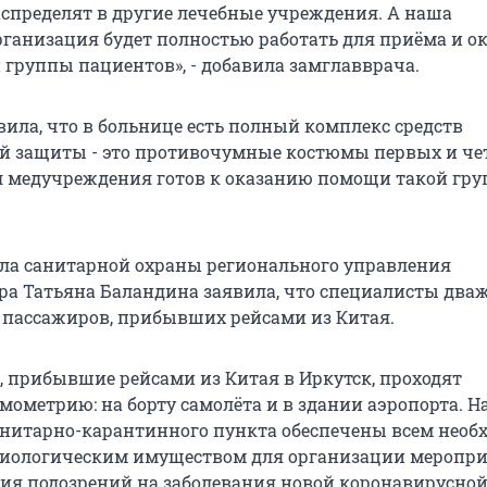
спределят в другие лечебные учреждения. А наша
ганизация будет полностью работать для приёма и о
группы пациентов», - добавила замглавврача.
вила, что в больнице есть полный комплекс средств
й защиты - это противочумные костюмы первых и че
л медучреждения готов к оказанию помощи такой гру
ла санитарной охраны регионального управления
ра Татьяна Баландина заявила, что специалисты два
 пассажиров, прибывших рейсами из Китая.
, прибывшие рейсами из Китая в Иркутск, проходят
ометрию: на борту самолёта и в здании аэропорта. На
нитарно-карантинного пункта обеспечены всем нео
иологическим имуществом для организации меропри
ия подозрений на заболевания новой коронавирусно