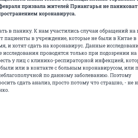
февраля призвала жителей Приангарья не паниковать
пространением коронавируса.
ать в панику. К нам участились случаи обращений на
т пациенты в учреждение, которые не были в Китае в
я, и хотят сдать на коронавирус. Данные исследован
е исследования проводятся только при подозрении на
 есть у лиц с клинико-респираторной инфекцией, кото
й были или в контакте с больным коронавирусом, или
неблагополучной по данному заболеванию. Поэтому
осить сдать анализ, просто потому что страшно, - не н
нко.