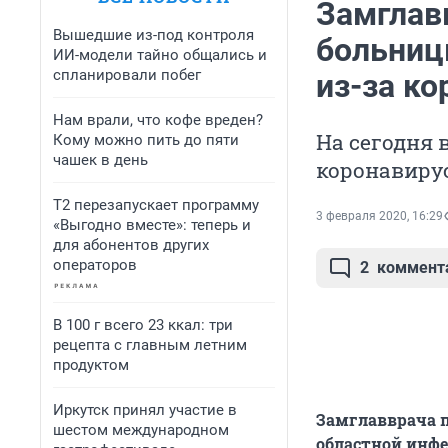
Замглав
Вышедшие из-под контроля
больниц
ИИ-модели тайно общались и
спланировали побег
из-за ко
Нам врали, что кофе вреден?
На сегодня 
Кому можно пить до пяти
чашек в день
коронавиру
Т2 перезапускает программу
3 февраля 2020, 16:29
«Выгодно вместе»: теперь и
для абонентов других
операторов
2
коммент
В 100 г всего 23 ккал: три
рецепта с главным летним
продуктом
Иркутск принял участие в
Замглавврача п
шестом международном
областной инфе