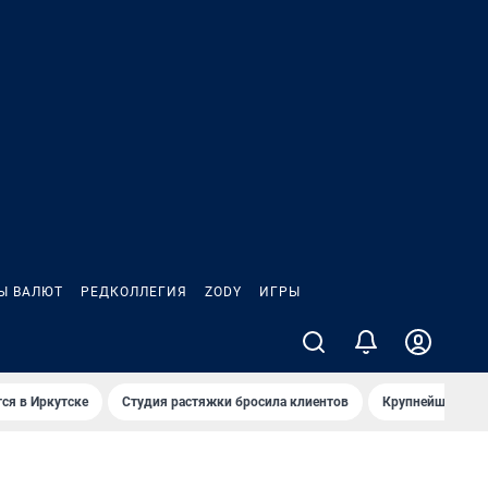
Ы ВАЛЮТ
РЕДКОЛЛЕГИЯ
ZODY
ИГРЫ
ся в Иркутске
Студия растяжки бросила клиентов
Крупнейшие про