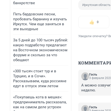
банкротстве
Иркутская область
Петь бардовские песни,
пробовать баранину и изучать
0
Иркутск. Чем еще заняться в
эти выходные
Увидели опечатку? В
За 5 дней до 100 тысяч рублей:
какую подработку предлагают
на Восточном экономическом
форуме и сколько за что
обещают
КОММЕНТАР
«300 тысяч стоит тур и в
Гость
Турцию, и в Сочи».
3 февраля 2020
Рассказываем, куда россияне
А можно озвучит
едут в отпуск этим летом
неделю.
«Покупаешь кота в мешке»:
предприниматель рассказала,
как на самом деле устроен
Гость
3 февраля 2020