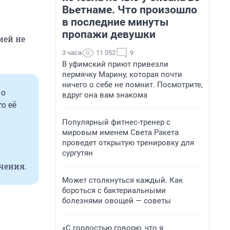
Вьетнаме. Что произошло
в последние минуты
пропажи девушки
ией не
3 часа
11 052
9
В уфимский приют привезли
пермячку Марину, которая почти
ничего о себе не помнит. Посмотрите,
 о
вдруг она вам знакома
о её
Популярный фитнес-тренер с
мировым именем Света Ракета
проведет открытую тренировку для
сургутян
чения.
Может столкнуться каждый. Как
бороться с бактериальными
болезнями овощей — советы
«С гордостью говорю, что я