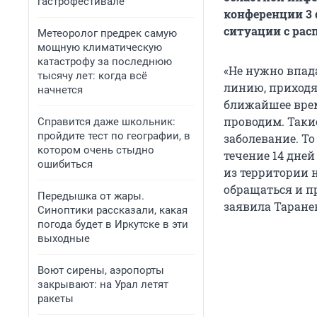
гастрофестивале
конференции 3 
ситуации с рас
Метеоролог предрек самую
мощную климатическую
катастрофу за последнюю
«Не нужно впад
тысячу лет: когда всё
линию, приходя
начнется
ближайшее врем
проводим. Таки
Справится даже школьник:
пройдите тест по географии, в
заболевание. То
котором очень стыдно
течение 14 дне
ошибиться
из территории 
обращаться и пр
Передышка от жары.
заявила Таране
Синоптики рассказали, какая
погода будет в Иркутске в эти
выходные
Воют сирены, аэропорты
закрывают: на Урал летят
ракеты