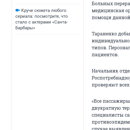
Больных перера
медицинская ор
Круче сюжета любого
сериала: посмотрите, что
помощи данной 
стало с актерами «Санта-
Барбары»
Тараненко доба
индивидуально
типов. Персона
пациентов.
Начальник отде
Роспотребнадзо
проверяют всех
«Все пассажиры
двукратную терм
специалисты са
противоэпидем
случае выявлен