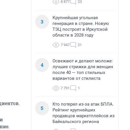
8 877
23
Крупнейшая угольная
3
генерация в стране. Новую
ТЭЦ построят в Иркутской
области в 2028 году
7 947
21
Освежают и делают моложе:
4
лучшие стрижки для женщин
после 40 — топ стильных
вариантов от стилиста
7 791
1
о
циентов.
Кто потерял из-за атак БПЛА.
5
Рейтинг крупнейших
продавцов маркетплейсов из
ли
Байкальского региона
ние.