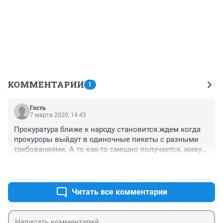
КОММЕНТАРИИ
1
Гость
7 марта 2020, 14:43
Прокуратура ближе к народу становится.ждем когда 
прокуроры выйдут в одиночные пикеты с разными 
требованиями. А то как-то смешно получается, живут 
прокуроры во дворцах за городом, неизвестно на 
+0
–0
какие зарплаты, построенные. И вдруг начали про 
народ переживать
Читать все комментарии