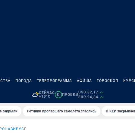
СТВА
ПОГОДА
ТЕЛЕПРОГРАММА
АФИША
ГОРОСКОП
КУРС
USD 82,17
СЕЙЧАС
0
ПРОБКИ
+19°C
EUR 94,84
е закрыли
Летчики пропавшего самолета спаслись
О`КЕЙ закрывает
ОРОНАВИРУСЕ