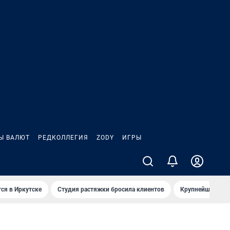
Ы ВАЛЮТ
РЕДКОЛЛЕГИЯ
ZODY
ИГРЫ
ся в Иркутске
Студия растяжки бросила клиентов
Крупнейшие про