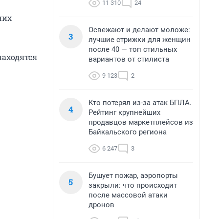
11 310
24
них
Освежают и делают моложе:
3
лучшие стрижки для женщин
после 40 — топ стильных
находятся
вариантов от стилиста
9 123
2
Кто потерял из-за атак БПЛА.
4
Рейтинг крупнейших
продавцов маркетплейсов из
Байкальского региона
6 247
3
Бушует пожар, аэропорты
5
закрыли: что происходит
после массовой атаки
дронов