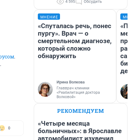
4 595
Обсудить
МНЕНИЕ
МНЕНИ
«Спуталась речь, понес
«Поку
пургу». Врач — о
мешке
смертельном диагнозе,
предп
который сложно
расска
обнаружить
самом
русом
.
бизне
.
дешев
Ирина Волкова
Главврач клиники
«Реабилитация доктора
Волковой»
РЕКОМЕНДУЕМ
«Четыре месяца
0
больничных»: в Ярославле
автомобилист изувечил