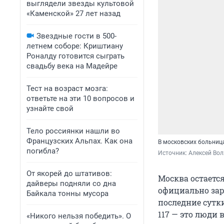
выглядели звезды культовой
«Каменской» 27 лет назад
Звездные гости в 500-
летнем соборе: Криштиану
Роналду готовится сыграть
свадьбу века на Мадейре
Тест на возраст мозга:
ответьте на эти 10 вопросов и
узнайте свой
Тело россиянки нашли во
Французских Альпах. Как она
В московских больниц
погибла?
Источник: 
Алексей Вол
От якорей до штативов:
Москва остаетс
дайверы подняли со дна
официально зар
Байкала тонны мусора
последние сутк
117 — это люди 
«Никого нельзя победить». О