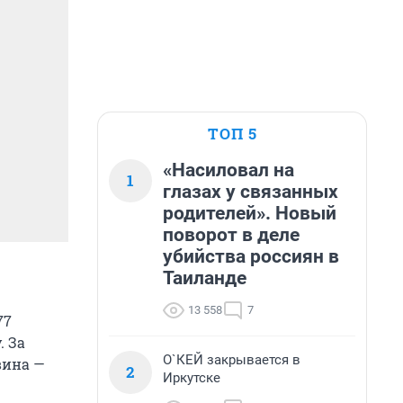
ТОП 5
«Насиловал на
1
глазах у связанных
родителей». Новый
поворот в деле
убийства россиян в
Таиланде
13 558
7
77
. За
О`КЕЙ закрывается в
вина —
2
Иркутске