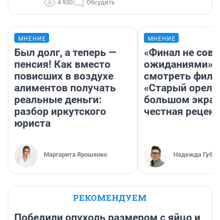
4 930
Обсудить
МНЕНИЕ
МНЕНИЕ
Был долг, а теперь —
«Финал не совп
пенсия! Как вместо
ожиданиями»: 
повисших в воздухе
смотреть фил
алиментов получать
«Старый орел» 
реальные деньги:
большом экран
разбор иркутского
честная рецен
юриста
Маргарита Ярошенко
Надежда Губар
РЕКОМЕНДУЕМ
Победили опухоль размером с яйцо и