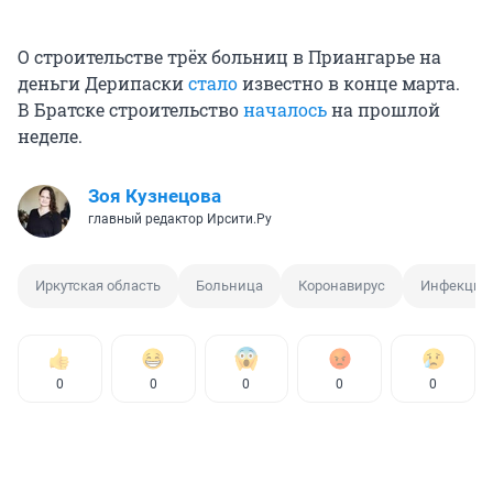
О строительстве трёх больниц в Приангарье на
деньги Дерипаски
стало
известно в конце марта.
В Братске строительство
началось
на прошлой
неделе.
Зоя Кузнецова
главный редактор Ирсити.Ру
Иркутская область
Больница
Коронавирус
Инфекцио
0
0
0
0
0