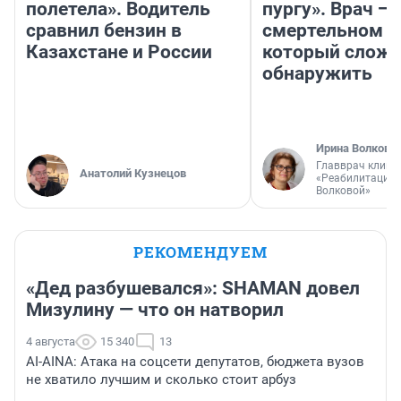
полетела». Водитель
пургу». Врач — 
сравнил бензин в
смертельном д
Казахстане и России
который слож
обнаружить
Ирина Волкова
Главврач клини
Анатолий Кузнецов
«Реабилитация 
Волковой»
РЕКОМЕНДУЕМ
«Дед разбушевался»: SHAMAN довел
Мизулину — что он натворил
4 августа
15 340
13
AI-AINA: Атака на соцсети депутатов, бюджета вузов
не хватило лучшим и сколько стоит арбуз