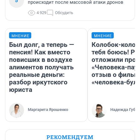
5
происходит после массовой атаки дронов
4 929
Обсудить
МНЕНИЕ
МНЕНИЕ
Был долг, а теперь —
Колобок-колобо
пенсия! Как вместо
тебя боюсь! Ра
повисших в воздухе
отложили прок
алиментов получать
«Человека-пау
реальные деньги:
отзыв о фильм
разбор иркутского
«человека-бул
юриста
Маргарита Ярошенко
Надежда Губар
РЕКОМЕНДУЕМ