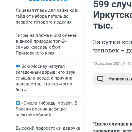
599 слу
Лицевая гладь для чайников:
Иркутско
гайд от набора петель до
первого готового изделия
тыс.
Тигры на пляже и 300 оленей
За сутки ко
в дикой природе: топ-24
самых красивых бухт
человек – д
Приморского края
12 декабря 2021, 14:19
Всю Москву напугал
загадочный взрыв: его звук
слышали везде, а причина
Написать
неизвестна. Что это могло
быть
«Смели гибриды Voyah». В
России возник дефицит
электромобилей
Число случаев 
Высокий подросток и девочка
заражений, всег