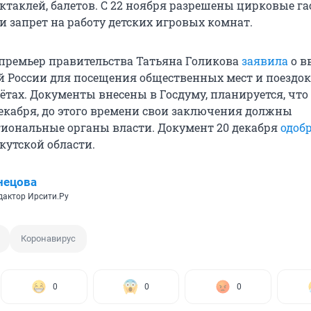
ектаклей, балетов. С 22 ноября разрешены цирковые га
и запрет на работу детских игровых комнат.
-премьер правительства Татьяна Голикова
заявила
о в
ей России для посещения общественных мест и поездок
ётах. Документы внесены в Госдуму, планируется, что
декабря, до этого времени свои заключения должны
гиональные органы власти. Документ 20 декабря
одоб
кутской области.
нецова
дактор Ирсити.Ру
Коронавирус
0
0
0