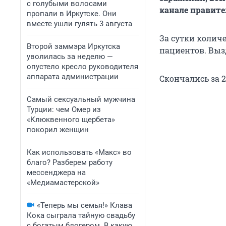
с голубыми волосами
канале правите
пропали в Иркутске. Они
вместе ушли гулять 3 августа
За сутки колич
Второй заммэра Иркутска
пациентов. Вызд
уволилась за неделю —
опустело кресло руководителя
аппарата администрации
Скончались за 2
Самый сексуальный мужчина
Турции: чем Омер из
«Клюквенного щербета»
покорил женщин
Как использовать «Макс» во
благо? Разберем работу
мессенджера на
«Медиамастерской»
«Теперь мы семья!» Клава
Кока сыграла тайную свадьбу
с богатым блогером. В какую