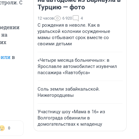
строли. С
Турцию — фото
12 часов
6 920
4
С рождения в неволе. Как в
ведении
уральской колонии осужденные
 на
мамы отбывают срок вместе со
 их
своими детьми
рили
в
«Четыре месяца больничных»: в
Ярославле автомобилист изувечил
пассажира «Яавтобуса»
Соль земли забайкальской.
Нижегородцевы
Участницу шоу «Мама в 16» из
Волгограда обвинили в
домогательствах к младенцу
0