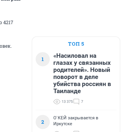
о 4217
ТОП 5
овек.
«Насиловал на
1
глазах у связанных
родителей». Новый
поворот в деле
убийства россиян в
Таиланде
13 375
7
О`КЕЙ закрывается в
2
Иркутске