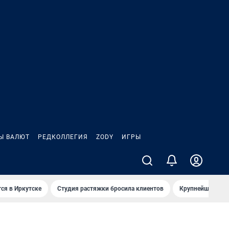
Ы ВАЛЮТ
РЕДКОЛЛЕГИЯ
ZODY
ИГРЫ
ся в Иркутске
Студия растяжки бросила клиентов
Крупнейшие про