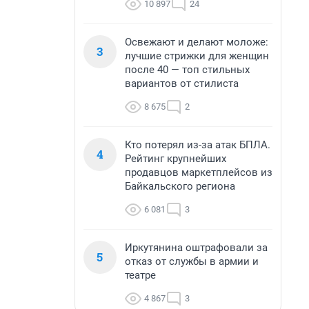
10 897
24
Освежают и делают моложе:
3
лучшие стрижки для женщин
после 40 — топ стильных
вариантов от стилиста
8 675
2
Кто потерял из-за атак БПЛА.
4
Рейтинг крупнейших
продавцов маркетплейсов из
Байкальского региона
6 081
3
Иркутянина оштрафовали за
5
отказ от службы в армии и
театре
4 867
3