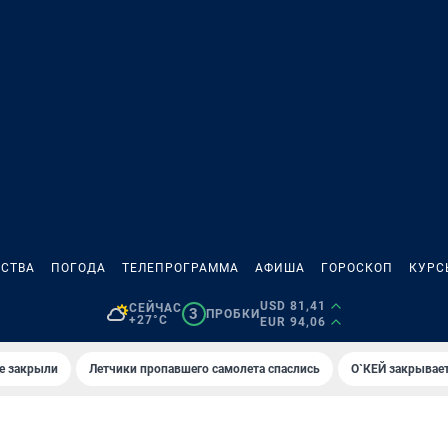
СТВА
ПОГОДА
ТЕЛЕПРОГРАММА
АФИША
ГОРОСКОП
КУРС
USD 81,41
СЕЙЧАС
3
ПРОБКИ
+27°C
EUR 94,06
е закрыли
Летчики пропавшего самолета спаслись
О`КЕЙ закрывает