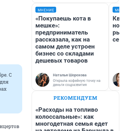
МНЕНИЕ
МНЕНИ
«Покупаешь кота в
Кварт
мешке»:
но де
предприниматель
рынок
рассказала, как на
сейча
самом деле устроен
бизнес со складами
дешевых товаров
ре. С
Наталья Шорохова
Открыла кофейную точку на
 для
деньги соцразвития
рах
РЕКОМЕНДУЕМ
«Расходы на топливо
колоссальные»: как
многодетная семья едет
нцертов
на автодоме из Барнаула в