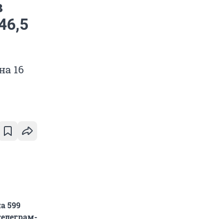
в
46,5
на 16
а 599
телеграм-