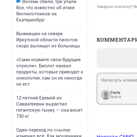
Восемь сбили, три упали.
Увидели опечатку? В
Все, что известно об атаке
беспилотников на
Екатеринбург
Выживших на севере
КОММЕНТАР
Иркутской области пилотов
скоро выпишут из больницы
«Сами кормите свои будущие
опухоли». Биолог назвал
продукты, которые приводят к
онкологии, сам он их никогда
не ест
Гость
Войти
12-летний Еремей из
Савватеевки вырастил
гигантскую тыкву — она весит
730 кг
Один переход по ссылке
изменил всё. Как мошенники
Новости СМИ2