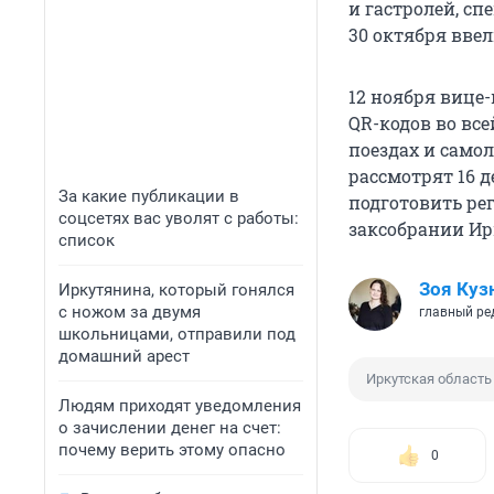
и гастролей, сп
30 октября ввел
12 ноября вице
QR-кодов во вс
поездах и самол
рассмотрят 16 
За какие публикации в
подготовить ре
соцсетях вас уволят с работы:
заксобрании Ир
список
Зоя Куз
Иркутянина, который гонялся
с ножом за двумя
главный ре
школьницами, отправили под
домашний арест
Иркутская область
Людям приходят уведомления
о зачислении денег на счет:
почему верить этому опасно
0