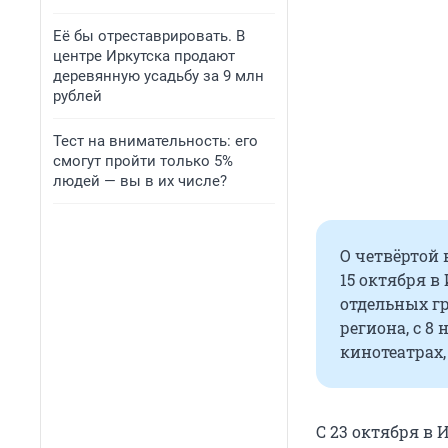
Её бы отреставрировать. В
центре Иркутска продают
деревянную усадьбу за 9 млн
рублей
Тест на внимательность: его
смогут пройти только 5%
людей — вы в их числе?
О четвёртой 
15 октября в
отдельных г
региона, с 8
кинотеатрах,
С 23 октября в 