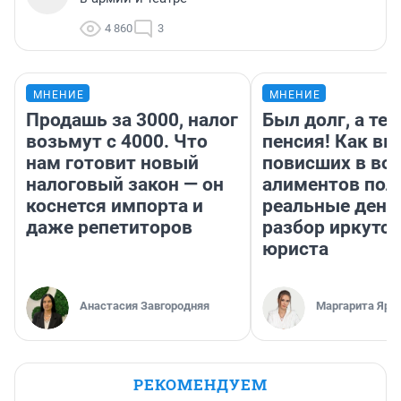
4 860
3
МНЕНИЕ
МНЕНИЕ
Продашь за 3000, налог
Был долг, а те
возьмут с 4000. Что
пенсия! Как вм
нам готовит новый
повисших в во
налоговый закон — он
алиментов пол
коснется импорта и
реальные день
даже репетиторов
разбор иркутск
юриста
Анастасия Завгородняя
Маргарита Яро
РЕКОМЕНДУЕМ