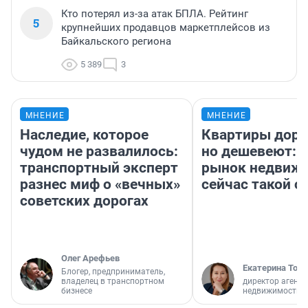
Кто потерял из-за атак БПЛА. Рейтинг
5
крупнейших продавцов маркетплейсов из
Байкальского региона
5 389
3
МНЕНИЕ
МНЕНИЕ
Наследие, которое
Квартиры дор
чудом не развалилось:
но дешевеют: 
транспортный эксперт
рынок недвиж
разнес миф о «вечных»
сейчас такой 
советских дорогах
Олег Арефьев
Екатерина Торо
Блогер, предприниматель,
владелец в транспортном
директор агентс
бизнесе
недвижимости