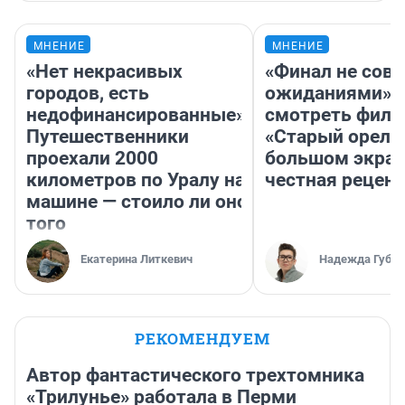
МНЕНИЕ
МНЕНИЕ
«Нет некрасивых
«Финал не совп
городов, есть
ожиданиями»: 
недофинансированные».
смотреть фил
Путешественники
«Старый орел» 
проехали 2000
большом экран
километров по Уралу на
честная рецен
машине — стоило ли оно
того
Екатерина Литкевич
Надежда Губар
РЕКОМЕНДУЕМ
Автор фантастического трехтомника
«Трилунье» работала в Перми