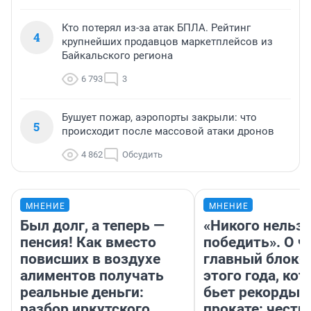
Кто потерял из-за атак БПЛА. Рейтинг
4
крупнейших продавцов маркетплейсов из
Байкальского региона
6 793
3
Бушует пожар, аэропорты закрыли: что
5
происходит после массовой атаки дронов
4 862
Обсудить
МНЕНИЕ
МНЕНИЕ
Был долг, а теперь —
«Никого нельз
пенсия! Как вместо
победить». О ч
повисших в воздухе
главный блокб
алиментов получать
этого года, ко
реальные деньги:
бьет рекорды 
разбор иркутского
прокате: честн