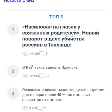
Новости СМИ2
ТОП 5
«Насиловал на глазах у
1
связанных родителей». Новый
поворот в деле убийства
россиян в Таиланде
14 080
8
О`КЕЙ закрывается в Иркутске
2
12 194
26
Освежают и делают моложе: лучшие стрижки
3
для женщин после 40 — топ стильных
вариантов от стилиста
9 498
2