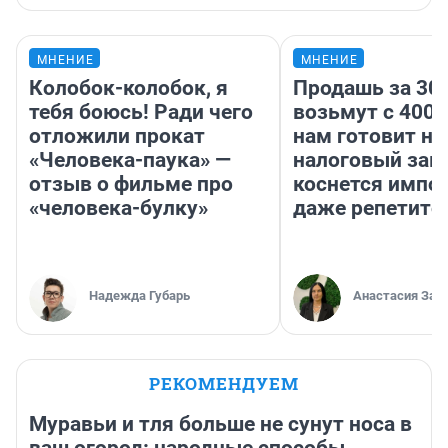
МНЕНИЕ
МНЕНИЕ
Колобок-колобок, я
Продашь за 300
тебя боюсь! Ради чего
возьмут с 4000
отложили прокат
нам готовит н
«Человека-паука» —
налоговый зако
отзыв о фильме про
коснется импор
«человека-булку»
даже репетито
Надежда Губарь
Анастасия Зав
РЕКОМЕНДУЕМ
Муравьи и тля больше не сунут носа в