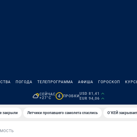
СТВА
ПОГОДА
ТЕЛЕПРОГРАММА
АФИША
ГОРОСКОП
КУРС
USD 81,41
СЕЙЧАС
4
ПРОБКИ
+27°C
EUR 94,06
е закрыли
Летчики пропавшего самолета спаслись
О`КЕЙ закрывает
МОСТЬ