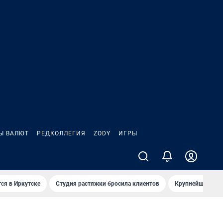
Ы ВАЛЮТ
РЕДКОЛЛЕГИЯ
ZODY
ИГРЫ
ся в Иркутске
Студия растяжки бросила клиентов
Крупнейшие про