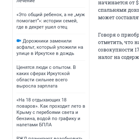
лечение
начинается от 
спальнями дохо
«Это общий ребенок, а не „муж
может составля
помогает“»: истории семей,
где в декрет ушел отец
Говоря о приоб
Дорожники заменили
отметить, что н
асфальт, который уложили на
совокупности 17
улице в Иркутске в дождь
налог на содер
Ценятся люди с опытом. В
каких сферах Иркутской
области сильнее всего
выросла зарплата
«На 18 отдыхающих 18
поваров». Как проходит лето в
Крыму с перебоями света и
бензина, водой по графику и
налетами БПЛА
РЖД планируют возобновить