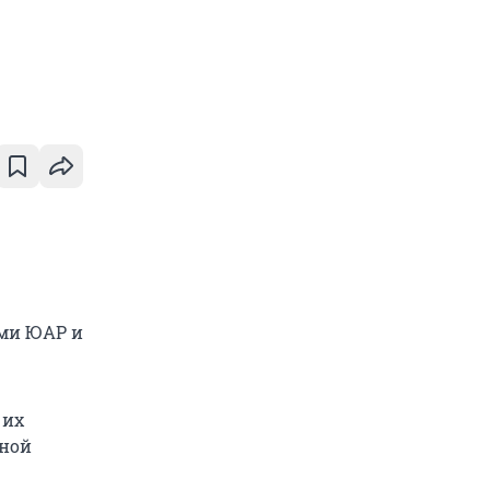
ами ЮАР и
 их
тной