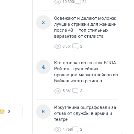
10 390
24
Освежают и делают моложе:
3
лучшие стрижки для женщин
после 40 — топ стильных
вариантов от стилиста
8 351
2
Кто потерял из-за атак БПЛА.
4
Рейтинг крупнейших
продавцов маркетплейсов из
Байкальского региона
5 861
3
Иркутянина оштрафовали за
5
0
отказ от службы в армии и
театре
4 758
2