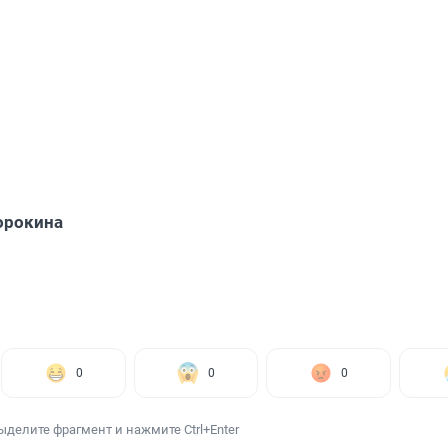
орокина
0
0
0
ыделите фрагмент и нажмите Ctrl+Enter