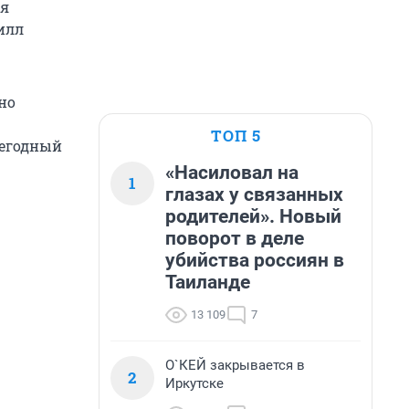
мя
илл
но
ТОП 5
жегодный
«Насиловал на
1
глазах у связанных
родителей». Новый
поворот в деле
убийства россиян в
Таиланде
13 109
7
О`КЕЙ закрывается в
2
Иркутске