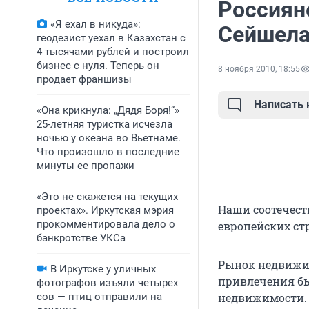
Россиян
«Я ехал в никуда»:
Сейшела
геодезист уехал в Казахстан с
4 тысячами рублей и построил
бизнес с нуля. Теперь он
8 ноября 2010, 18:55
продает франшизы
Написать
«Она крикнула: „Дядя Боря!“»
25-летняя туристка исчезла
ночью у океана во Вьетнаме.
Что произошло в последние
минуты ее пропажи
«Это не скажется на текущих
Наши соотечест
проектах». Иркутская мэрия
прокомментировала дело о
европейских ст
банкротстве УКСа
Рынок недвижим
В Иркутске у уличных
привлечения бы
фотографов изъяли четырех
сов — птиц отправили на
недвижимости. 