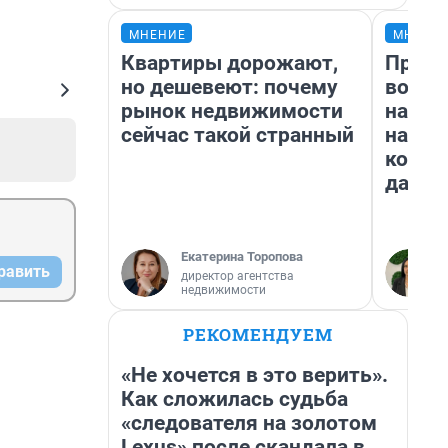
МНЕНИЕ
МНЕНИ
Квартиры дорожают,
Прода
но дешевеют: почему
возьм
рынок недвижимости
нам г
сейчас такой странный
налог
косне
даже 
Екатерина Торопова
равить
директор агентства
недвижимости
РЕКОМЕНДУЕМ
«Не хочется в это верить».
Как сложилась судьба
«следователя на золотом
Lexus» после скандала в