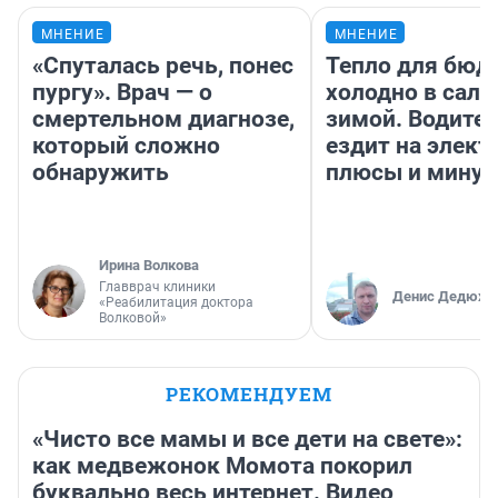
МНЕНИЕ
МНЕНИЕ
«Спуталась речь, понес
Тепло для бюд
пургу». Врач — о
холодно в сало
смертельном диагнозе,
зимой. Водител
который сложно
ездит на элект
обнаружить
плюсы и мину
Ирина Волкова
Главврач клиники
Денис Дедюхи
«Реабилитация доктора
Волковой»
РЕКОМЕНДУЕМ
«Чисто все мамы и все дети на свете»:
как медвежонок Момота покорил
буквально весь интернет. Видео