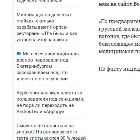
ходящего человека»
мая на сайте В
Миллиарды на дешевых
«По предварите
стейках: сколько
зарабатывают fix-price-
грузовой желез
рестораны «The Бык» и как
вагонов, где б
устроена их франшиза
близлежащее ме
медицинская по
Mercedes производителя
дронов подорвали под
Екатеринбургом —
По факту инцид
рассказываем всё, что
известно о покушении
Apple приняла журналиста за
пользователя под санкциями:
не пора ли переходить на
Android или «Аврору»
Сможете не попасться на
уловки? На вопросах этого
теста спотыкаются 90 % людей