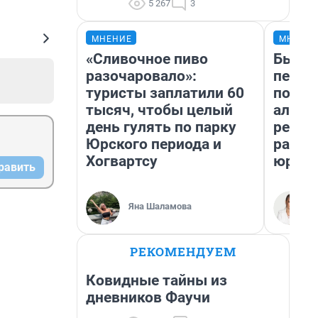
5 267
3
МНЕНИЕ
МНЕНИ
«Сливочное пиво
Был до
разочаровало»:
пенси
туристы заплатили 60
повис
тысяч, чтобы целый
алиме
день гулять по парку
реаль
Юрского периода и
разбо
Хогвартсу
юрист
равить
Яна Шаламова
РЕКОМЕНДУЕМ
Ковидные тайны из
дневников Фаучи