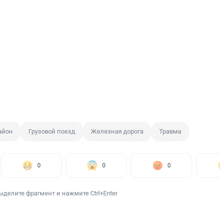
айон
Грузовой поезд
Железная дорога
Травма
0
0
0
ыделите фрагмент и нажмите Ctrl+Enter