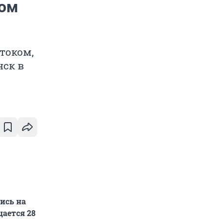
ком
током,
нск в
ись на
щается 28