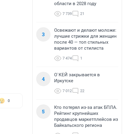
области в 2028 году
7 739
21
Освежают и делают моложе:
3
лучшие стрижки для женщин
после 40 — топ стильных
вариантов от стилиста
7 474
1
О`КЕЙ закрывается в
4
Иркутске
7 012
22
0
Кто потерял из-за атак БПЛА.
5
Рейтинг крупнейших
продавцов маркетплейсов из
Байкальского региона