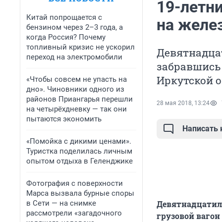
19-летн
Китай попрощается с
на желе
бензином через 2–3 года, а
когда Россия? Почему
топливный кризис не ускорил
Девятнадца
переход на электромобили
забравшись 
Иркутской о
«Чтобы совсем не упасть на
дно». Чиновники одного из
районов Приангарья перешли
28 мая 2018, 13:24
на четырёхдневку — так они
пытаются экономить
Написать
«Помойка с дикими ценами».
Туристка поделилась личным
опытом отдыха в Геленджике
Фотография с поверхности
Марса вызвала бурные споры
в Сети — на снимке
Девятнадцатиле
рассмотрели «загадочного
грузовой вагон