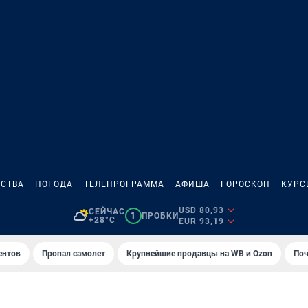
СТВА
ПОГОДА
ТЕЛЕПРОГРАММА
АФИША
ГОРОСКОП
КУРС
USD 80,93
СЕЙЧАС
1
ПРОБКИ
+28°C
EUR 93,19
ентов
Пропал самолет
Крупнейшие продавцы на WB и Ozon
Поч