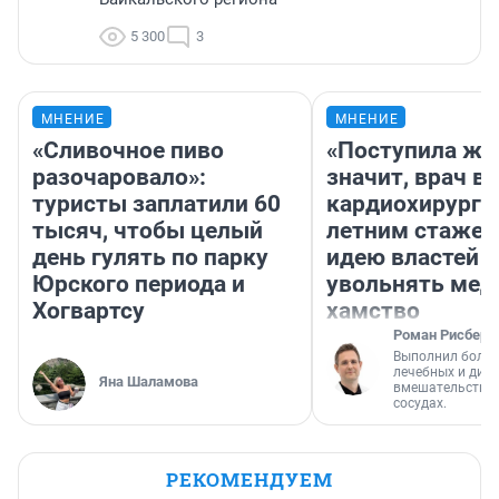
5 300
3
МНЕНИЕ
МНЕНИЕ
«Сливочное пиво
«Поступила жа
разочаровало»:
значит, врач в
туристы заплатили 60
кардиохирург с
тысяч, чтобы целый
летним стажем
день гулять по парку
идею властей
Юрского периода и
увольнять мед
Хогвартсу
хамство
Роман Рисберг
Выполнил более
лечебных и диа
Яна Шаламова
вмешательств н
сосудах.
РЕКОМЕНДУЕМ