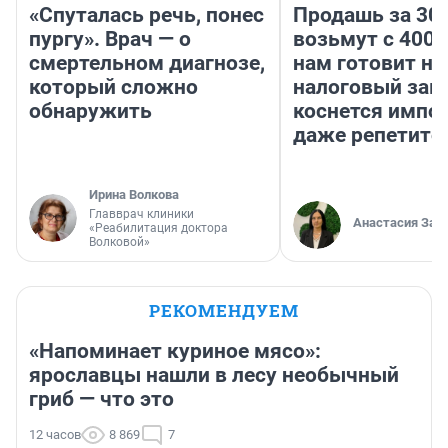
«Спуталась речь, понес
Продашь за 300
пургу». Врач — о
возьмут с 4000
смертельном диагнозе,
нам готовит н
который сложно
налоговый зако
обнаружить
коснется импор
даже репетито
Ирина Волкова
Главврач клиники
Анастасия Зав
«Реабилитация доктора
Волковой»
РЕКОМЕНДУЕМ
«Напоминает куриное мясо»:
ярославцы нашли в лесу необычный
гриб — что это
12 часов
8 869
7