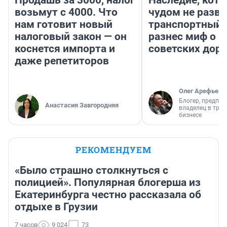
Продашь за 3000, налог
Наследие, кото
возьмут с 4000. Что
чудом не разва
нам готовит новый
транспортный 
налоговый закон — он
разнес миф о 
коснется импорта и
советских доро
даже репетиторов
Олег Арефьев
Блогер, предпри
Анастасия Завгородняя
владелец в тра
бизнесе
РЕКОМЕНДУЕМ
«Было страшно столкнуться с
полицией». Популярная блогерша из
Екатеринбурга честно рассказала об
отдыхе в Грузии
7 часов
9 024
73