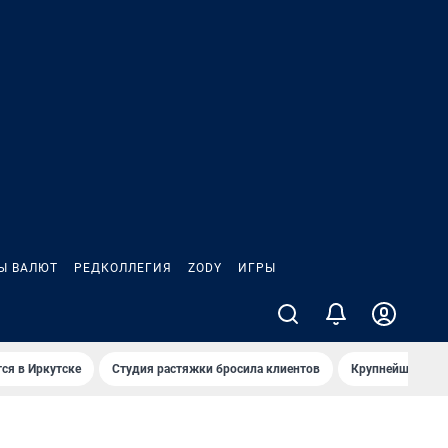
Ы ВАЛЮТ
РЕДКОЛЛЕГИЯ
ZODY
ИГРЫ
ся в Иркутске
Студия растяжки бросила клиентов
Крупнейшие про