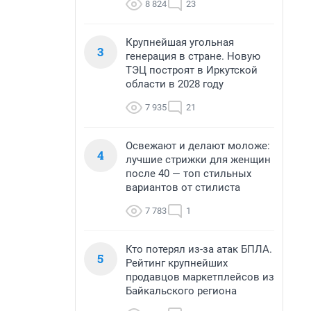
8 824
23
Крупнейшая угольная
3
генерация в стране. Новую
ТЭЦ построят в Иркутской
области в 2028 году
7 935
21
Освежают и делают моложе:
4
лучшие стрижки для женщин
после 40 — топ стильных
вариантов от стилиста
7 783
1
Кто потерял из-за атак БПЛА.
5
Рейтинг крупнейших
продавцов маркетплейсов из
Байкальского региона