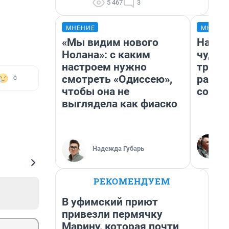
5 467
3
МНЕНИЕ
МНЕНИ
«Мы видим нового
Насле
Нолана»: с каким
чудом
настроем нужно
транс
смотреть «Одиссею»,
разне
0
чтобы она не
совет
выглядела как фиаско
Надежда Губарь
РЕКОМЕНДУЕМ
В уфимский приют
привезли пермячку
Марину, которая почти