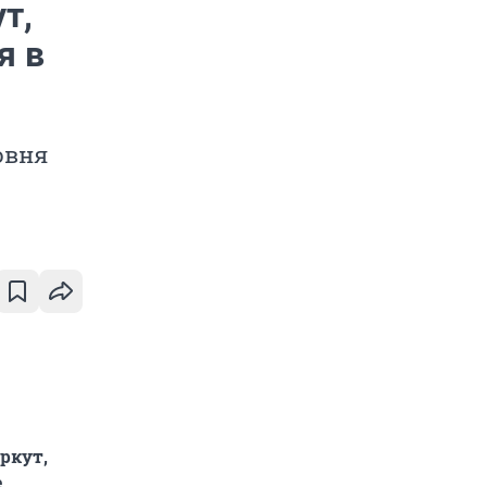
т,
я в
овня
ркут,
е