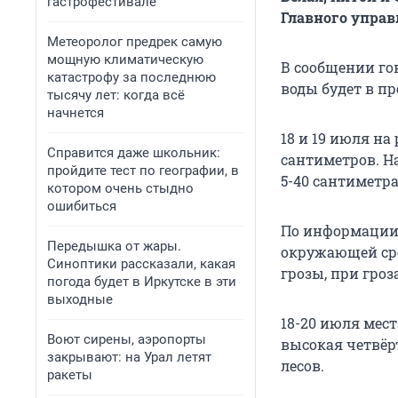
гастрофестивале
Главного управ
Метеоролог предрек самую
мощную климатическую
В сообщении го
катастрофу за последнюю
воды будет в пр
тысячу лет: когда всё
начнется
18 и 19 июля на
Справится даже школьник:
сантиметров. Н
пройдите тест по географии, в
5-40 сантиметра
котором очень стыдно
ошибиться
По информации 
Передышка от жары.
окружающей сре
Синоптики рассказали, какая
грозы, при гроз
погода будет в Иркутске в эти
выходные
18-20 июля мес
Воют сирены, аэропорты
высокая четвёр
закрывают: на Урал летят
лесов.
ракеты