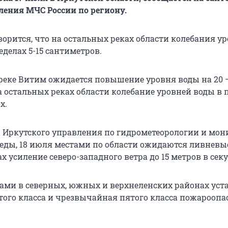
ления МЧС России по региону.
ворится, что на остальных реках области колебания у
еделах 5-15 сантиметров.
 реке Витим ожидается повышение уровня воды на 20 
а остальных реках области колебание уровней воды в 
х.
Иркутского управления по гидрометеорологии и мон
ды, 18 июля местами по области ожидаются ливневы
ах усиление северо-западного ветра до 15 метров в секу
тами в северных, южных и верхнеленских районах уст
того класса и чрезвычайная пятого класса пожароопа