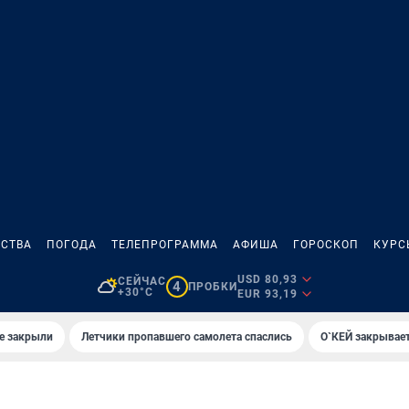
СТВА
ПОГОДА
ТЕЛЕПРОГРАММА
АФИША
ГОРОСКОП
КУРС
USD 80,93
СЕЙЧАС
4
ПРОБКИ
+30°C
EUR 93,19
е закрыли
Летчики пропавшего самолета спаслись
О`КЕЙ закрывает