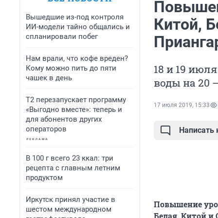
Повышен
Вышедшие из-под контроля
Китой, Б
ИИ-модели тайно общались и
спланировали побег
Прианга
Нам врали, что кофе вреден?
18 и 19 июл
Кому можно пить до пяти
чашек в день
воды на 20 
Т2 перезапускает программу
17 июля 2019, 15:33
«Выгодно вместе»: теперь и
для абонентов других
операторов
Написать
В 100 г всего 23 ккал: три
рецепта с главным летним
продуктом
Иркутск принял участие в
Повышение уров
шестом международном
Белая, Китой и 