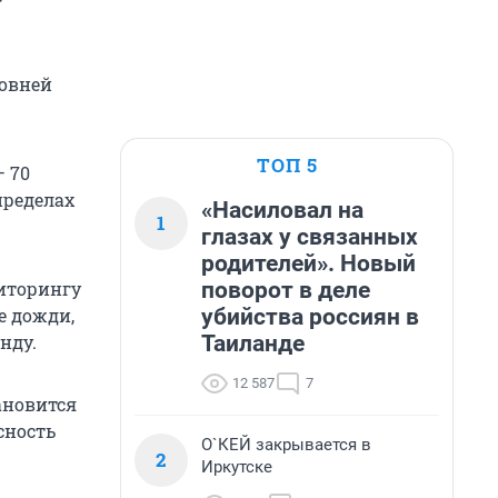
ровней
ТОП 5
– 70
пределах
«Насиловал на
1
глазах у связанных
родителей». Новый
поворот в деле
иторингу
убийства россиян в
е дожди,
Таиланде
нду.
12 587
7
ановится
сность
О`КЕЙ закрывается в
2
Иркутске