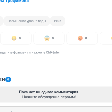
на Трофимова
Повышение уровня воды
Река
0
0
0
ыделите фрагмент и нажмите Ctrl+Enter
ИИ
0
Пока нет ни одного комментария.
Начните обсуждение первым!