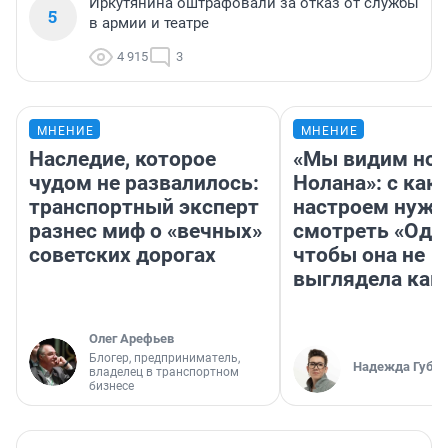
Иркутянина оштрафовали за отказ от службы
5
в армии и театре
4 915
3
МНЕНИЕ
МНЕНИЕ
Наследие, которое
«Мы видим нов
чудом не развалилось:
Нолана»: с как
транспортный эксперт
настроем нужн
разнес миф о «вечных»
смотреть «Оди
советских дорогах
чтобы она не
выглядела как
Олег Арефьев
Блогер, предприниматель,
Надежда Губар
владелец в транспортном
бизнесе