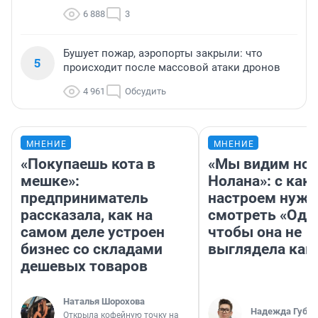
6 888
3
Бушует пожар, аэропорты закрыли: что
5
происходит после массовой атаки дронов
4 961
Обсудить
МНЕНИЕ
МНЕНИЕ
«Покупаешь кота в
«Мы видим нов
мешке»:
Нолана»: с как
предприниматель
настроем нужн
рассказала, как на
смотреть «Оди
самом деле устроен
чтобы она не
бизнес со складами
выглядела как
дешевых товаров
Наталья Шорохова
Надежда Губар
Открыла кофейную точку на