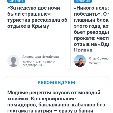
МНЕНИЕ
МНЕНИЕ
«За неделю две ночи
«Никого нельз
были страшные»:
победить». О ч
туристка рассказала об
главный блокб
отдыхе в Крыму
этого года, ко
бьет рекорды 
прокате: честн
отзыв на «Оди
Нолана
Александра Исмайлова
Стас Соколов
заместитель главного
Эксперт
редактора 63.RU
РЕКОМЕНДУЕМ
Модные рецепты соусов от молодой
хозяйки. Консервирование
помидоров, баклажанов, кабачков без
глутамата натрия — сразу в банки